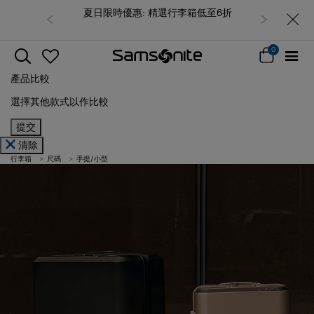
夏日限時優惠: 精選行李箱低至6折
0
產品比較
選擇其他款式以作比較
提交
清除
行李箱
尺碼
手提/小型