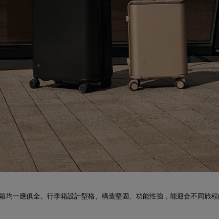
艙行李箱均一應俱全。行李箱設計型格、構造堅固、功能性強，能迎合不同