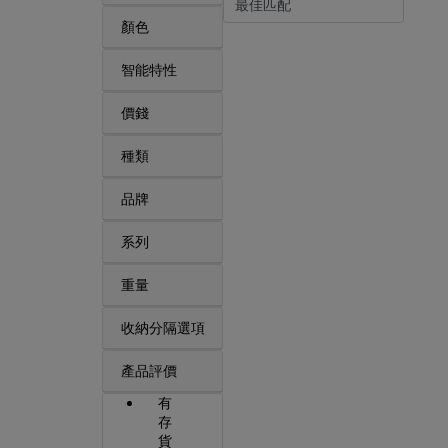
顏色
智能特性
價錢
種類
品牌
系列
重量
收納分隔選項
產品評價
有
存
貨