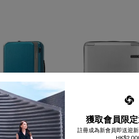
獲取會員限定
顏色
選擇顏色
註冊成為新會員即送迎新
$3,580
$2,148
HK$2,00
加到購物車
加到購物車