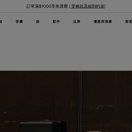
夏日限時優惠: 精選行李箱低至6折
箱
背囊
袋
配件
品牌
優惠與推廣
探