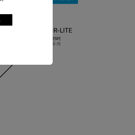
比較
記
SBL MAJOR-LITE
行李箱 69厘米/25吋
5.0
(1)
69 cm