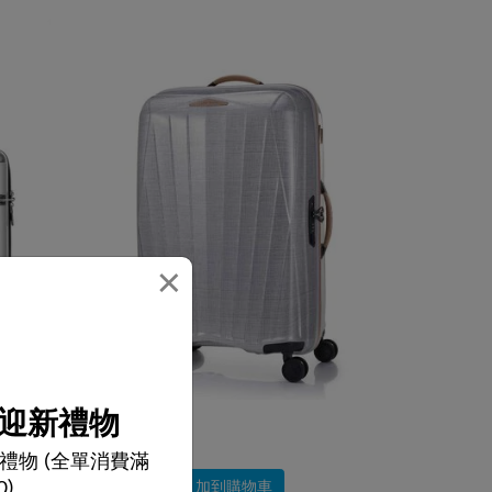
×
迎新禮物
選擇顏色
禮物 (全單消費滿
$6,580
0)
加到購物車