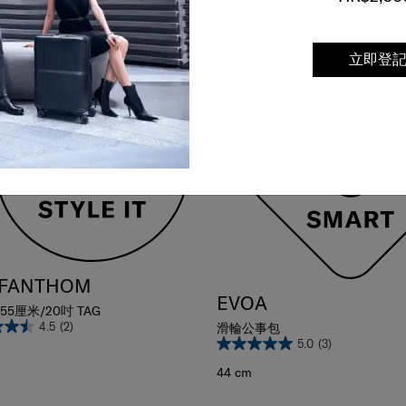
比較
6折
立即登
 FANTHOM
EVOA
55厘米/20吋 TAG
4.5
(2)
滑輪公事包
5.0
(3)
44 cm