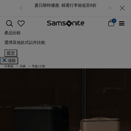
夏日限時優惠: 精選行李箱低至6折
0
產品比較
選擇其他款式以作比較
提交
清除
行李箱
尺碼
手提/小型