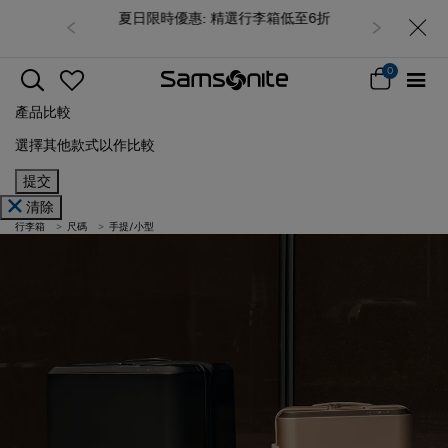
夏日限時優惠: 精選行李箱低至6折
0
產品比較
選擇其他款式以作比較
提交
清除
行李箱
尺碼
手提/小型