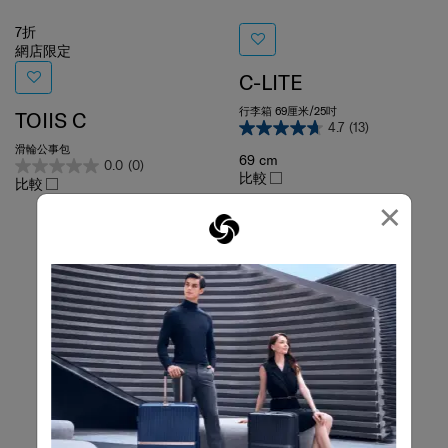
7折
網店限定
C-LITE
行李箱 69厘米/25吋
TOIIS C
4.7
(13)
滑輪公事包
69 cm
0.0
(0)
比較
比較
×