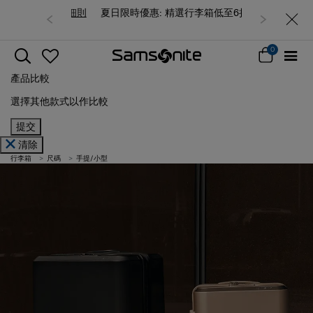
夏日限時優惠: 精選行李箱低至6折
0
產品比較
選擇其他款式以作比較
提交
清除
行李箱
尺碼
手提/小型