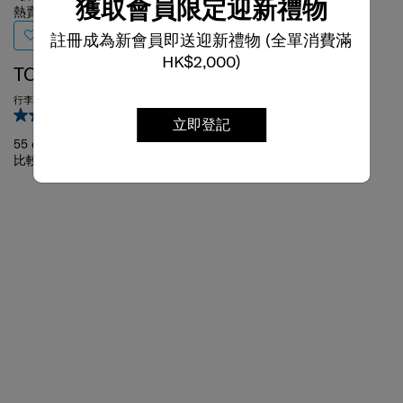
獲取會員限定迎新禮物
註冊成為新會員即送迎新禮物 (全單消費滿
TOIIS BLOSSOM
FLATFORM
HK$2,000)
行李箱 55厘米/20吋 (可擴充)
行李箱 66厘米/24吋 (可擴充) FT
4.8
(20)
4.0
(4)
立即登記
55 cm
66 cm
比較
比較