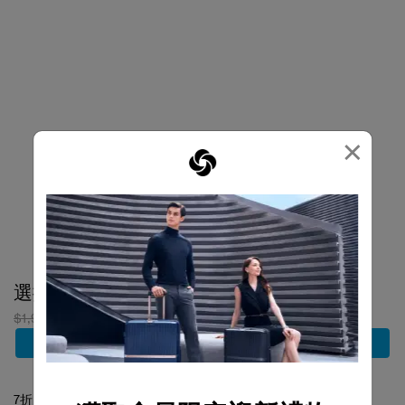
×
選擇顏色
選擇顏色
$1,900
$1,330
$3,700
$2,590
加到購物車
加到購物車
7折
7折
熱賣
網店限定