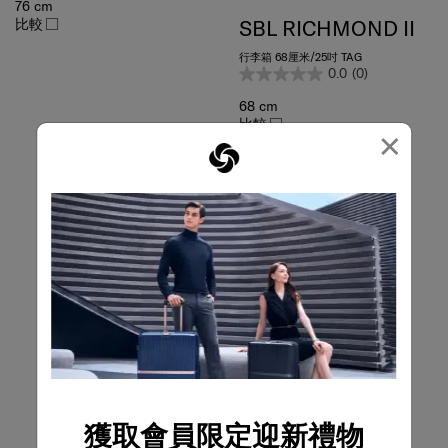
比較
SBL RICHMOND II
行李箱 68厘米/25吋 TAG
0.0
(0)
68 cm
比較
×
獲取會員限定迎新禮物