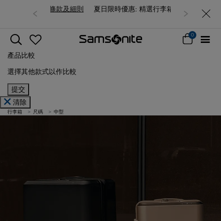
夏日限時優惠: 精選行李箱低至6折
0
產品比較
選擇其他款式以作比較
提交
清除
行李箱
尺碼
中型