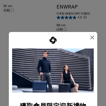
ENWRAP
81 cm
比較
行李箱 68厘米/25吋 (可擴充)
4.8
(5)
68 cm
比較
×
獲取會員限定迎新禮物