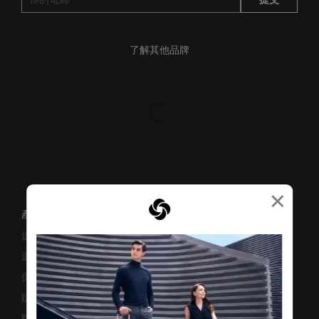
了解其他品牌
×
產品支援/常見問題
送貨安排
退貨與換貨
保修條款及細則
賺取「亞洲萬里通」條款
聯絡我們