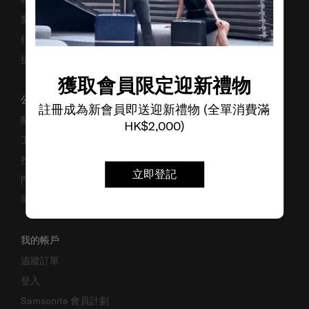
業務諮詢
行李箱搜尋器
提防偽冒網站
獲取會員限定迎新禮物
公司資料
註冊成為新會員即送迎新禮物 (全單消費滿
關於我們
HK$2,000)
工作機會
投資者關係
立即登記
門市位置
可持續發展
我的帳戶
追蹤訂單
登入
Samsonite 會員計劃