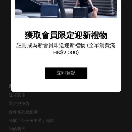
了解其他品牌
獲取會員限定迎新禮物
註冊成為新會員即送迎新禮物 (全單消費滿
HK$2,000)
立即登記
產品支援/常見問題
送貨安排
退貨與換貨
保修條款及細則
賺取「亞洲萬里通」條款
聯絡我們