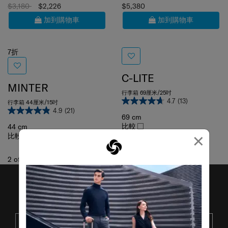
$3,180
$2,226
$5,380
加到購物車
加到購物車
7折
C-LITE
MINTER
行李箱 69厘米/25吋
4.7
(13)
行李箱 44厘米/15吋
4.9
(21)
69 cm
比較
44 cm
×
比較
2
of
2
項目
接收SAMSONITE的最新消息
提交