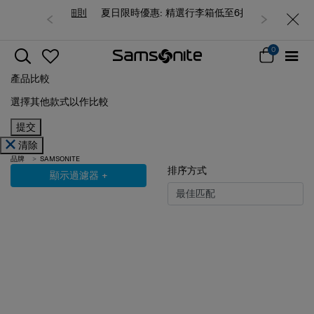
夏日限時優惠: 精選行李箱低至6折
0
產品比較
選擇其他款式以作比較
提交
清除
品牌
SAMSONITE
排序方式
顯示過濾器
+