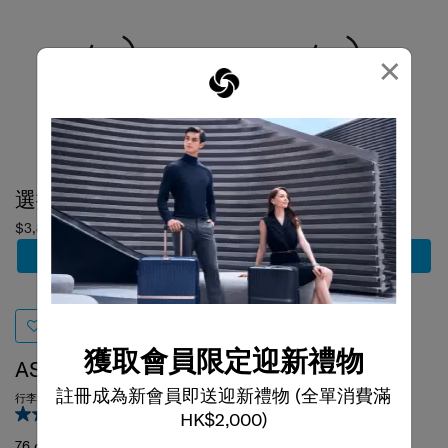
×
選擇顏色
選擇顏色
$3,800
$1,580
加到購物車
加到購物車
ASTRA
BE-HER
獲取會員限定迎新禮物
行李箱 76厘米/28吋 (可擴充)
斜揹袋 (加小)
註冊成為新會員即送迎新禮物 (全單消費滿
4.5
(4)
4.0
(1)
比較
HK$2,000)
76 cm
比較