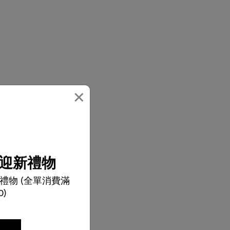
×
迎新禮物
禮物 (全單消費滿
0)
記