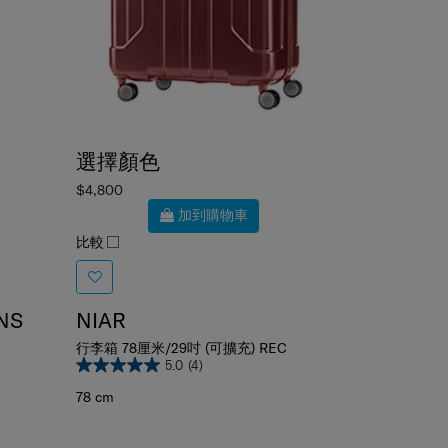
選擇顏色
$4,800
加到購物車
比較
NS
NIAR
行李箱 78厘米/29吋 (可擴充) REC
5.0
(4)
78 cm