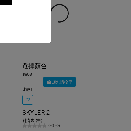
選擇顏色
$858
加到購物車
比較
SKYLER 2
斜揹袋 (中)
0.0
(0)