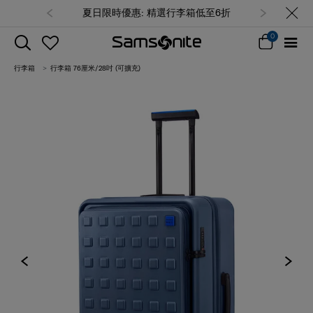
夏日限時優惠: 精選行李箱低至6折
0
行李箱
行李箱 76厘米/28吋 (可擴充)