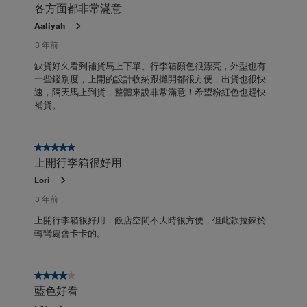
各方面都非常滿意
Aaliyah
3 年前
缺貨好久看到補貨馬上下單。行李箱顏色很漂亮，外型也有
一些鑑別度，上開的設計收納跟攤開都很方便，出貨也很快
速，隔天馬上到貨，整體來說非常滿意！希望粉紅色也趕快
補貨。
5星，共5星。
上開行李箱很好用
Lori
3 年前
上開行李箱很好用，飯店空間不大時很方便，但此款拉鍊於
轉彎處會卡卡的。
4星，共5星。
藍色好看