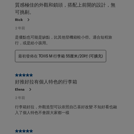
質感極佳的外觀和鎖頭，搭配上前開的設計，無
可挑剔。
Rick
2 年前
是優點也可能是缺點，比其他登機箱較小些。適合短程旅
行，或是給小孩用。
最初發佈在
TOIIS M 行李箱 55厘米/20吋 (可擴充)
5星，共5星。
好推好拉有個人特色的行李箱
Elena
2 年前
行李箱好拉，外觀造型可以依照自己喜好改變 不知好看也融
入了個人特色不會跟大家都一樣
5星，共5星。