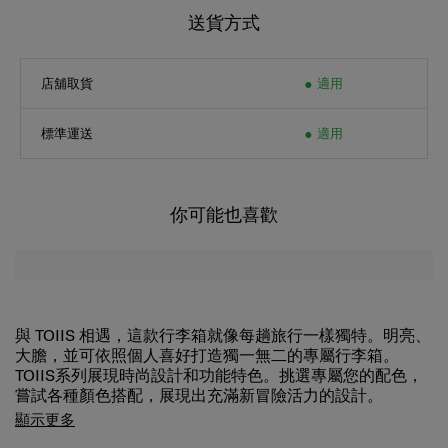
送貨方式
店舖取貨
適用
標準運送
適用
你可能也喜歡
與 TOIIS 相遇，這款行李箱就像每趟旅行一樣獨特。明亮、
大膽，並可依照個人喜好打造獨一無二的專屬行李箱。
TOIIS系列展現時尚設計和功能特色。挑選專屬您的配色，
嘗試各種顏色搭配，展現出充滿新冒險活力的設計。
您可以使用隨附的「個人化配件套裝」，按照每次旅行時的
顯示更多
刻下心情, 親自挑選行李箱的品牌名牌、滑輪蓋以及手柄顏