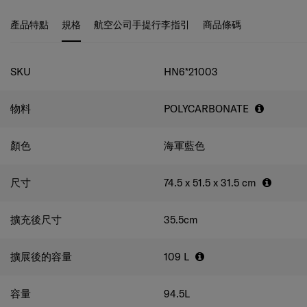
色，打造獨一無二的專屬行李箱配置！設有內部口袋、收納
袋、附有束帶及網狀分隔層，讓您輕鬆收納並整理得井井有
產品特點
規格
航空公司手提行李指引
商品條碼
條。
規格
SKU
HN6*21003
物料
POLYCARBONATE
顏色
海軍藍色
尺寸
74.5 x 51.5 x 31.5
cm
擴充後尺寸
35.5
cm
擴展後的容量
109
L
容量
94.5
L