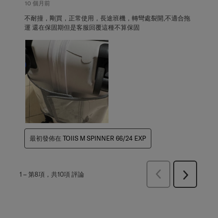
10 個月前
不耐撞，剛買，正常使用，長途班機，轉彎處裂開,不適合拖
運 還在保固期但是客服回覆這種不算保固
最初發佈在
TOIIS M SPINNER 66/24 EXP
上
1
–
第8項，共10項
評論
下
一
一
頁
頁
評
評
論
論