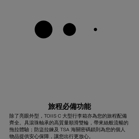
旅程必備功能
除了亮眼外型，TOIIS C 大型行李箱亦為您的旅程配備
齊全。具滾珠軸承的高質量順滑雙輪，帶來絲般流暢的
拖拉體驗；防盜拉鍊及 TSA 海關密碼鎖則為您的個人
物品提供安心保障，讓您出行更放心。