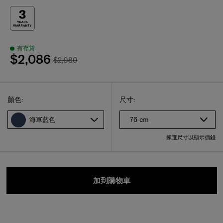
有存貨
$2,086
$2,980
Select
選擇尺碼
Select
顏色:
尺寸:
76 cm
海軍藍色
揀選尺寸以顯示價錢
加到購物車