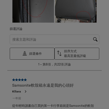
篩選評論
搜尋主題和評論搜尋區域
排序方式
篩選條件
最高至最低評級
1
1
–
第8項，共22項
評論
至
第
8
項，
5星，共5星。
共
Samsonite軟殼箱永遠是我的心頭好
22
Kllara
項
評
一年前
論。
從年輕時讀書自己買的第一卡行李箱就是Samsonite的軟殼