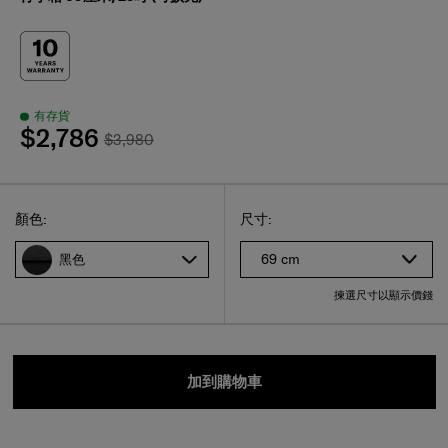
有存貨
$2,786
$3,980
Select
選擇尺碼
Select
顏色:
尺寸:
69 cm
黑色
揀選尺寸以顯示價錢
加到購物車