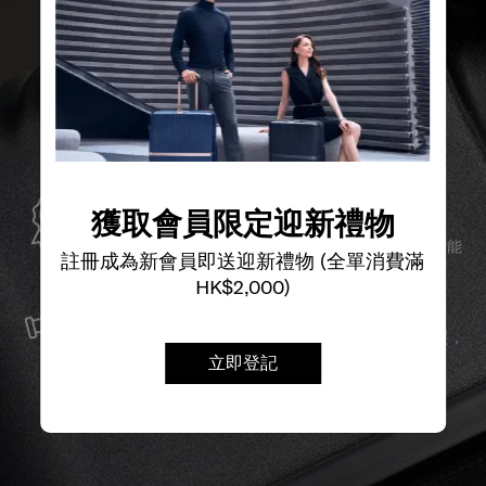
全球保修
獲取會員限定迎新禮物
Samsonite承諾提供全球保修服務，確保您的旅行裝備能
註冊成為新會員即送迎新禮物 (全單消費滿
夠長久伴隨您身邊。
HK$2,000)
服務與維修
我們以最優質的物料製造產品，並提供可靠的服務支援，
立即登記
確保無論任何情況，您的旅程始終領先一步。