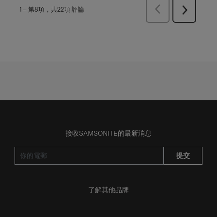
上
1
–
第8項，共22項
評論
下
一
一
頁
頁
評
評
論
論
接收SAMSONITE的最新消息
提交
了解其他品牌