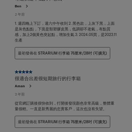
Ben
2 年前
1. 週四晚上下訂，週六中午收到 2. 黑色款，上灰下黑，上面
是灰色點點，下面是類塑膠皮黑，低調卻不老氣，有點質
感，加上2個黃色突起點，增加生氣 3. 2024.05買，是2023.11
生產
最初發佈在
STRARIUM 行李箱 76厘米/28吋 (可擴充)
5星，共5星。
很適合出差很短期旅行的行李箱
Aman
2 年前
從官網訂購後很快收到，打開後發現顏色非常高級，整體重
量很輕。一直是新秀麗的忠實客戶，這次也沒有失望。
最初發佈在
STRARIUM 行李箱 76厘米/28吋 (可擴充)