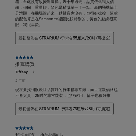
箱，至此沒有改變過選擇，幾十年過去，品質依舊讓人信
賴，穩固，重量輕，顏色是稍微單一了一點。新的飛機輪十
分滑順，在機場滾起來一點聲音也沒有，也很好操控，這款
的配色算是在Samsonite裡面比較特別的，黃色的點綴很亮
眼，我很喜歡。
最初發佈在
STRARIUM 行李箱 55厘米/20吋 (可擴充)
5星，共5星。
推薦購買
Tiffany
2 年前
現在要找到軟殼且品質好的行李箱非常難，而且這款價格也
不會太貴，28吋的非常能裝，也很耐用，輪子也很好推
最初發佈在
STRARIUM 行李箱 76厘米/28吋 (可擴充)
5星，共5星。
超快到貨，商品同照片