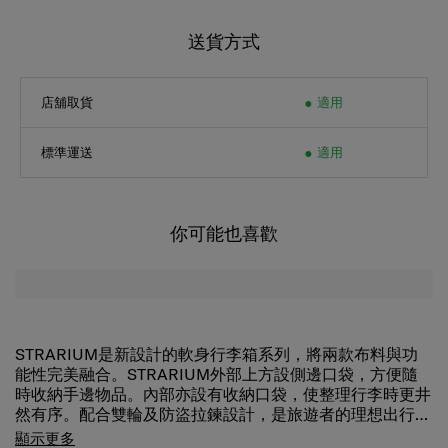
送貨方式
店舖取貨
適用
標準運送
適用
你可能也喜歡
STRARIUM是新設計的軟身行李箱系列，將兩款布料與功
能性完美融合。STRARIUM外部上方設側邊口袋，方便隨
時收納手邊物品。內部亦設有收納口袋，使整理行李時更井
然有序。配合雙輪及防盜拉鍊設計，是旅遊者的理想出行之
選。
顯示更多