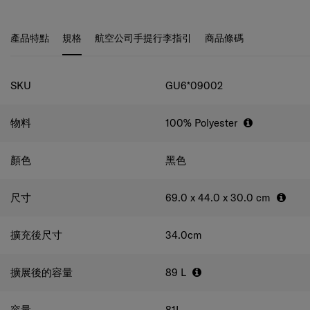
產品特點
規格
航空公司手提行李指引
商品條碼
規格
SKU
GU6*09002
物料
100% Polyester
顏色
黑色
尺寸
69.0 x 44.0 x 30.0
cm
擴充後尺寸
34.0
cm
擴展後的容量
89
L
容量
81
L