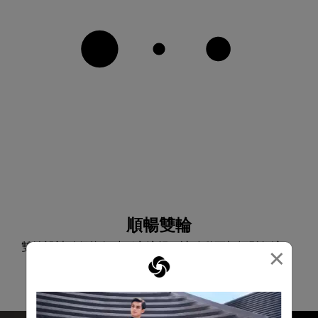
順暢雙輪
雙輪設計確保拖行時穩定流暢，讓移動更加輕鬆舒適。
×