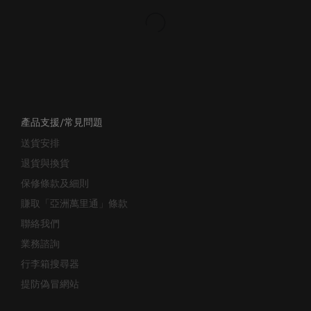
產品支援/常見問題
送貨安排
退貨與換貨
保修條款及細則
賺取「亞洲萬里通」條款
聯絡我們
業務諮詢
行李箱搜尋器
提防偽冒網站