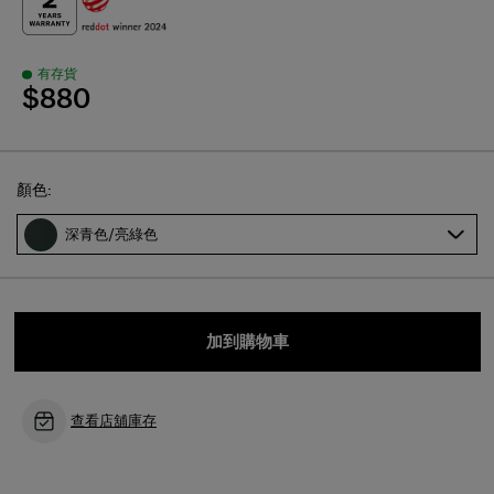
有存貨
$880
Select
顏色:
深青色/亮綠色
加到購物車
查看店舖庫存