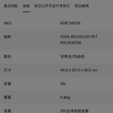
有角撐板的 180° 開口：
輕鬆存取放您的物品。
產品特點
規格
航空公司手提行李指引
商品條碼
手提電腦隔層：
可安全容納最大 15.6 吋的手提電腦和
最大 10.5 吋的平板電腦。
規格
SKU
KO8*24006
行動電源隔層組織：
讓您的裝置能隨時隨地充電。
符合人體工學的肩帶和背板：
享受最大的舒適度。
物料
100% RECYCLED PET
POLYESTER
顏色
深青色/亮綠色
尺寸
44.5 x 30.0 x 18.0
cm
容量
16
L
重量
0.8
kg
保養
2年全球有限保養