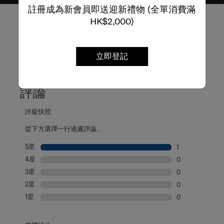
註冊成為新會員即送迎新禮物 (全單消費滿
HK$2,000)
立即登記
產品評論
評論
評級快照
從下方選擇一行過濾評論。
5星
星級
1
1 個評論帶有 5
4星
星級
0
0 個評論帶有 4
3星
星級
0
0 個評論帶有 3
2星
星級
0
0 個評論帶有 2
1星
星級
0
0 個評論帶有 1