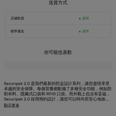
送貨方式
店舖取貨
適用
標準運送
適用
你可能也喜歡
Securipak 2.0 是我們最新的防盜設計系列，讓您盡情享受
卓越的安全保障。每個背囊都配備了多種安全功能，例如防
割布料、隱藏式口袋和 RFID 口袋。而外觀上也沒有妥協，
Securipak 2.0 採用簡約設計，讓您可以時尚而安心地旅
行。
隱藏式拉鍊側袋：
將重要物品放在裡面可確保物品安
顯示更多
全而又方便拿取。