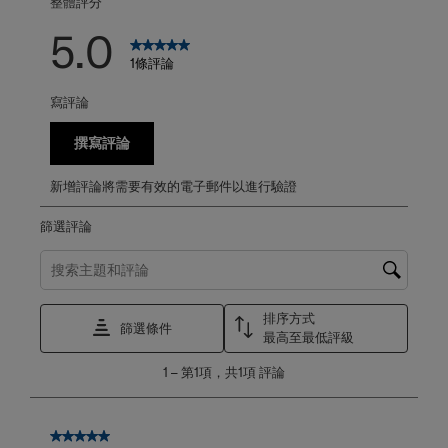
整體評分
5.0
1條評論
寫評論
撰寫評論
新增評論將需要有效的電子郵件以進行驗證
篩選評論
搜尋主題和評論搜尋區域
排序方式
篩選條件
最高至最低評級
1
1
–
第1項，共1項
評論
至
第
1
項，
5星，共5星。