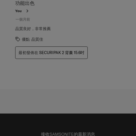
共
功能出色
1
You
項
評
一個月前
論。
品質良好，非常推薦
優點
品質佳
最初發佈在
SECURIPAK 2 背囊 15.6吋
接收SAMSONITE的最新消息