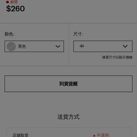
$260
Select
選擇尺碼
Select
顏色:
尺寸:
中
黑色
揀選尺寸以顯示價錢
到貨提醒
送貨方式
店舖取貨
不適用