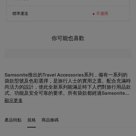
標準運送
不適用
你可能也喜歡
Samsonite推出的Travel Accessories系列，備有一系列的
袋款型號及色彩選擇，是旅行人士的實用之選。配合充滿時
尚活力的設計，使此全新系列能滿足時下人們對旅行用品款
式、功能及安全可靠的要求。所有袋款都經過Samsonite嚴
謹的耐用測試，讓您可以放心使用，選擇最合心意的型格耐
顯示更多
用旅行用品。
產品特點
規格
商品條碼
規格
SKU
Z34*09061