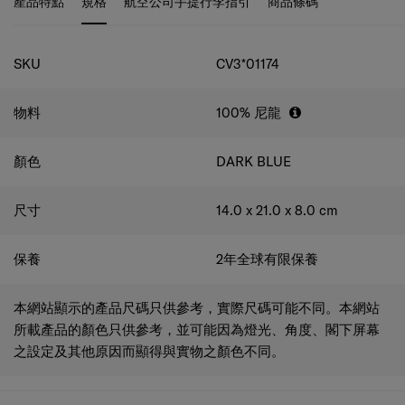
規格
SKU
CV3*01174
物料
100% 尼龍
顏色
DARK BLUE
尺寸
14.0 x 21.0 x 8.0
cm
保養
2年全球有限保養
本網站顯示的產品尺碼只供參考，實際尺碼可能不同。本網站
所載產品的顏色只供參考，並可能因為燈光、角度、閣下屏幕
之設定及其他原因而顯得與實物之顏色不同。