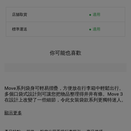
店舖取貨
適用
標準運送
適用
你可能也喜歡
Move系列袋身可輕易摺疊，方便放在行李箱中輕鬆出行。
多個口袋式設計則可讓您把物品整理得井井有條。Move 3
在設計上改變了一些細節，令此女裝袋款系列更獨特迷人。
顯示更多
產品特點
規格
航空公司手提行李指引
商品條碼