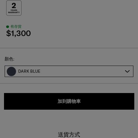
有存貨
$1,300
Select
顏色:
DARK BLUE
加到購物車
送貨方式