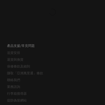
產品支援/常見問題
送貨安排
退貨與換貨
保修條款及細則
賺取「亞洲萬里通」條款
聯絡我們
業務諮詢
行李箱搜尋器
提防偽冒網站