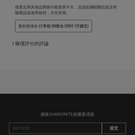
很貴且與其他品牌旅行箱差異不大，且說的滿額贈品是沒有
隨商品送達而收到，大失所望。
最初發佈在
行李箱 69厘米/25吋 (可擴充)
1 條僅評分的評論
接收SAMSONITE的最新消息
提交