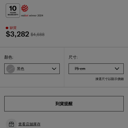
缺貨
$3,282
$4,688
Select
選擇尺碼
Select
顏色:
尺寸:
75 cm
黑色
揀選尺寸以顯示價錢
到貨提醒
查看店舖庫存