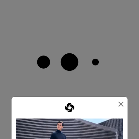
×
靈活擴容