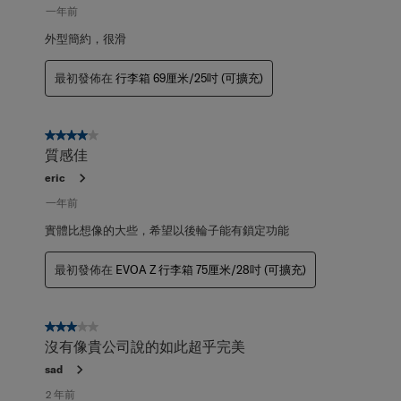
一年前
外型簡約，很滑
最初發佈在
行李箱 69厘米/25吋 (可擴充)
4星，共5星。
質感佳
eric
一年前
實體比想像的大些，希望以後輪子能有鎖定功能
最初發佈在
EVOA Z 行李箱 75厘米/28吋 (可擴充)
3星，共5星。
沒有像貴公司說的如此超乎完美
sad
2 年前