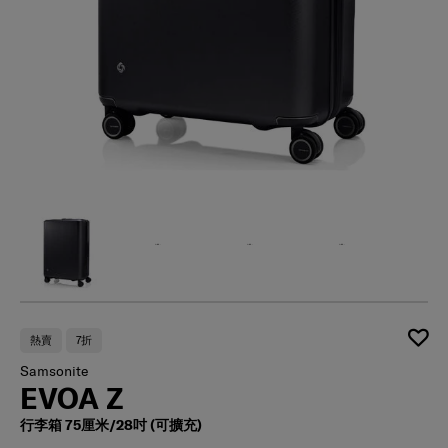
熱賣
7折
Samsonite
EVOA Z
行李箱 75厘米/28吋 (可擴充)