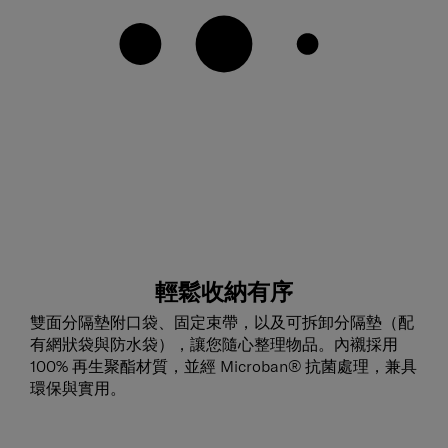
輕鬆收納有序
雙面分隔墊附口袋、固定束帶，以及可拆卸分隔墊（配
有網狀袋與防水袋），讓您隨心整理物品。內襯採用
100% 再生聚酯材質，並經 Microban® 抗菌處理，兼具
環保與實用。