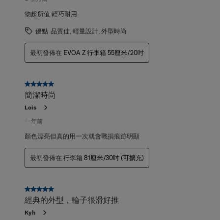
論。
物超所值 輕巧耐用
優點
品質佳, 輕量設計, 外型時尚
最初發佈在
EVOA Z 行李箱 55厘米/20吋
5星，共5星。
簡潔時尚
Lois
一年前
顏色漂亮但真的用一次就會戰損痕跡明顯
最初發佈在
行李箱 81厘米/30吋 (可擴充)
5星，共5星。
經典的外型，輪子很滑好推
Kyh