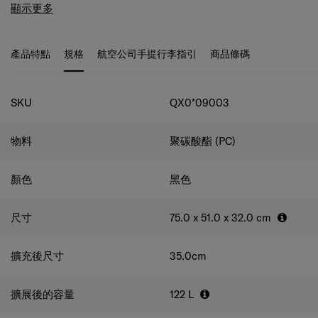
EVOA Z 還擁有一系列創新和貼心的功能，豐富您每一趟旅
專利Aero-Trac™減震滑輪技術
透過Samsonite全新革命性
顯示更多
程。 EVOA Z 將永恆的設計與創新和諧地融為一體，為追求
的滑輪技術，讓您的行李箱可輕鬆滑行，平穩流暢。
掛鉤
精緻細節的您重新定義旅行的意義。
可懸掛外套或其他輕便物品。 （最大重量：3 公斤）
TSA
密碼鎖
確保您的物品安全無虞。
帶磁力拉頭的防盜拉鍊
堅
產品特點
規格
航空公司手提行李指引
商品條碼
固的拉鍊可自動貼在一起，保護您的行李。
豐富的內部組
織
兩側帶口袋的分隔墊、可拆卸網狀口袋和跣水袋，讓您
規格
享受更多收納靈活性。內襯由 100% 再生聚酯製成，經過
SKU
QX0*09003
Microban® 抗菌處理，可減少細菌生長。
擴充器
可在您有
需要的時候擴充行李箱空間，讓您收納更多物品。
物料
聚碳酸酯 (PC)
顏色
黑色
尺寸
75.0 x 51.0 x 32.0
cm
擴充後尺寸
35.0
cm
擴展後的容量
122
L