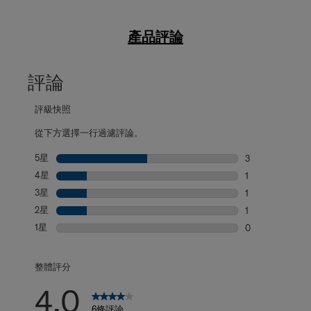
產品評論
評論
評級快照
從下方選擇一行過濾評論。
5星
星級
3
3 個評論帶有 5
4星
星級
1
1 個評論帶有 4
3星
星級
1
1 個評論帶有 3
2星
星級
1
1 個評論帶有 2
1星
星級
0
0 個評論帶有 1
整體評分
4.0
6條評論