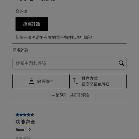
寫評論
撰寫評論
新增評論將需要有效的電子郵件以進行驗證
篩選評論
搜尋主題和評論搜尋區域
排序方式
篩選條件
最高至最低評級
1
1
–
第5項，共6項
評論
至
第
5
項，
5星，共5星。
共
功能齊全
6
Boss
項
評
5 個月前