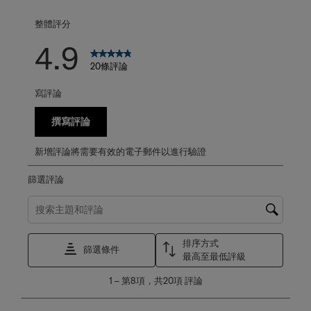
整體評分
4.9
20條評論
寫評論
撰寫評論
新增評論將需要有效的電子郵件以進行驗證
篩選評論
搜尋主題和評論搜尋區域
排序方式
篩選條件
最高至最低評級
1
1
–
第8項，共20項
評論
至
第