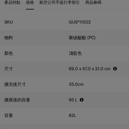
產品特點
規格
航空公司手提行李指引
商品條碼
規格
SKU
GU9*11002
物料
聚碳酸酯 (PC)
顏色
淺藍色
尺寸
69.0 x 47.0 x 31.0
cm
擴充後尺寸
35.0
cm
擴展後的容量
95
L
容量
82
L