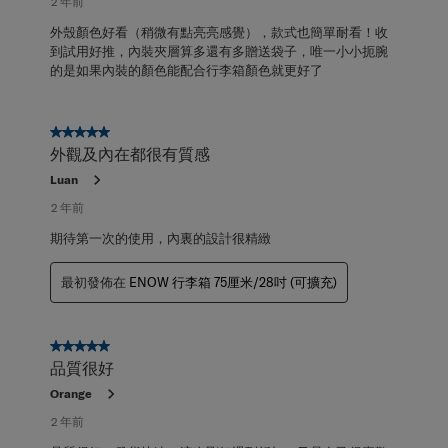
2 年前
外殼顏色好看（稍微有點亮亮感覺），款式也簡單耐看！收
到試用好推，內裝夾層算多還有多贈送袋子，唯一小小扼腕
的是如果內裝的顏色能配合行李箱顏色就更好了
5星，共5星。
外觀及內在都很有質感
Luan
2 年前
期待第一次的使用，內裏的設計很精緻
最初發佈在
ENOW 行李箱 75厘米/28吋 (可擴充)
5星，共5星。
品質很好
Orange
2 年前