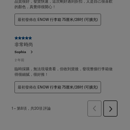
品質很好，發貨快速，這次剛好遇到折扣，又是自己很喜歡
的顏色，真覺得很開心！
最初發佈在
ENOW 行李箱 75厘米/28吋 (可擴充)
5星，共5星。
非常時尚
Sophia
2 年前
臨時採購，無法現場查看，但收到貨後，發現整個行李箱做
得很細膩，很好推！
最初發佈在
ENOW 行李箱 75厘米/28吋 (可擴充)
上
1
–
第8項，共20項
評論
下
一
一
頁
頁
評
評