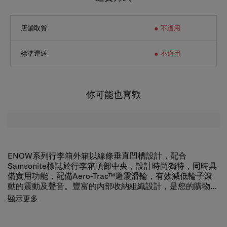
店舖取貨
不適用
標準運送
不適用
你可能也喜歡
ENOW系列行李箱外箱以線條垂直凹槽設計，配合
Samsonite標誌於行李箱頂部中央，設計時尚獨特，同時具
備實用功能，配備Aero-Trac™避震滑輪，有效減低輪子滾
動的震動及聲音。豐富的內部收納組織設計，是您的購物旅
遊首選。
顯示更多