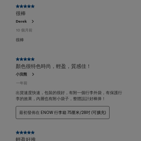
8
項，
5星，共5星。
共
很棒
20
Derek
項
評
10 個月前
論。
很棒
5星，共5星。
顏色很特色時尚，輕盈，質感佳！
小浣熊
一年前
出貨速度快速，包裝的很好，有附一個行李外袋，有保護行
李的效果，內層也有附小袋子，整體設計好棒捧！
最初發佈在
ENOW 行李箱 75厘米/28吋 (可擴充)
5星，共5星。
輕盈好推