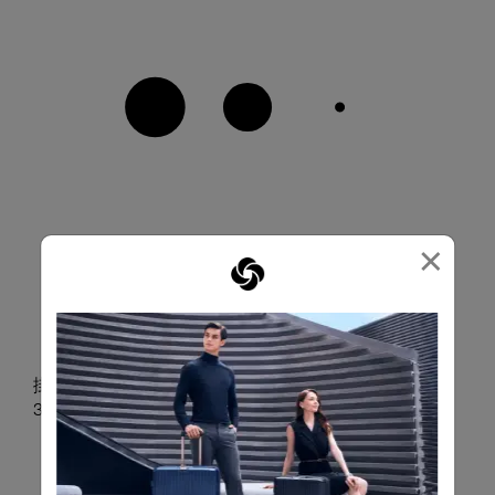
×
掛勾設計可懸掛袋子或物品（已裝行李時最大承重為
3–5 公斤）