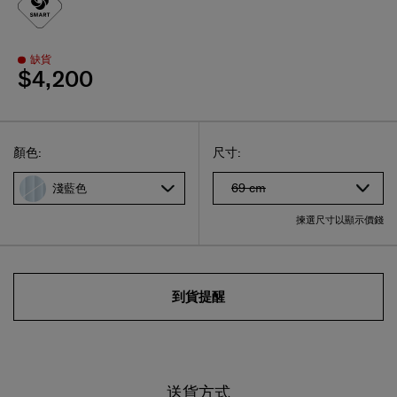
缺貨
$4,200
Select
選擇尺碼
Select
顏色:
尺寸:
69 cm
淺藍色
揀選尺寸以顯示價錢
到貨提醒
送貨方式