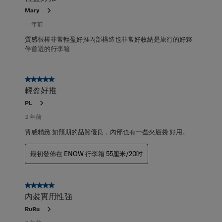
Mary
一年前
質感很棒非常輕盈好推內部構造也非常好收納是旅行的好夥
伴首選的行李箱
5星，共5星。
輕盈好推
PL
2 年前
質感精緻 如預期的品質優良，內部也有一些夾層袋 好用。
最初發佈在
ENOW 行李箱 55厘米/20吋
5星，共5星。
內裝實用性強
RuRu