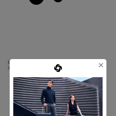
×
掛勾設計可懸掛袋子或物品（已裝行李時最大承重為
3–5 公斤）