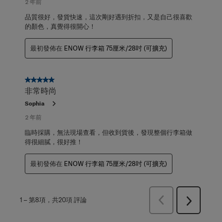
2 年前
品質很好，發貨快速，這次剛好遇到折扣，又是自己很喜歡
的顏色，真覺得很開心！
最初發佈在
ENOW 行李箱 75厘米/28吋 (可擴充)
5星，共5星。
非常時尚
Sophia
2 年前
臨時採購，無法現場查看，但收到貨後，發現整個行李箱做
得很細膩，很好推！
最初發佈在
ENOW 行李箱 75厘米/28吋 (可擴充)
上
1
–
第8項，共20項
評論
下
一
一
頁
頁