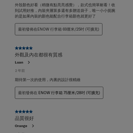
外殼顏色好看（稍微有點亮亮感覺），款式也簡單耐看！收
到試用好推，內裝夾層算多還有多贈送袋子，唯一小小扼腕
的是如果內裝的顏色能配合行李箱顏色就更好了
最初發佈在ENOW 行李箱 69厘米/25吋 (可擴充)
5星，共5星。
外觀及內在都很有質感
Luan
2 年前
期待第一次的使用，內裏的設計很精緻
最初發佈在
ENOW 行李箱 75厘米/28吋 (可擴充)
5星，共5星。
品質很好
Orange