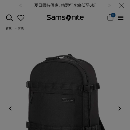
夏日限時優惠: 精選行李箱低至6折
0
背囊
背囊