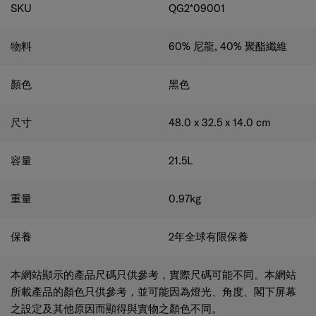
規格
SKU
QG2*09001
物料
60% 尼龍, 40% 聚酯纖維
顏色
黑色
尺寸
48.0 x 32.5 x 14.0
cm
容量
21.5
L
重量
0.97
kg
保養
2年全球有限保養
本網站顯示的產品尺碼只供參考，實際尺碼可能不同。本網站
所載產品的顏色只供參考，並可能因為燈光、角度、閣下屏幕
之設定及其他原因而顯得與實物之顏色不同。