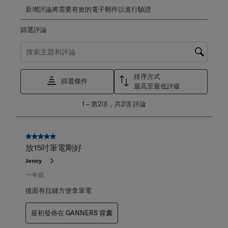
新增評論將需要有效的電子郵件以進行驗證
篩選評論
搜尋主題和評論搜尋區域
排序方式
篩選條件
最高至最低評級
1
1
–
第2項，共2項
評論
至
第
2
項，
5星，共5星。
共
放15吋筆電剛好
2
Jenny
項
評
一年前
論。
後面有拉鏈方便拿筆電
最初發佈在
GANNERS 背囊