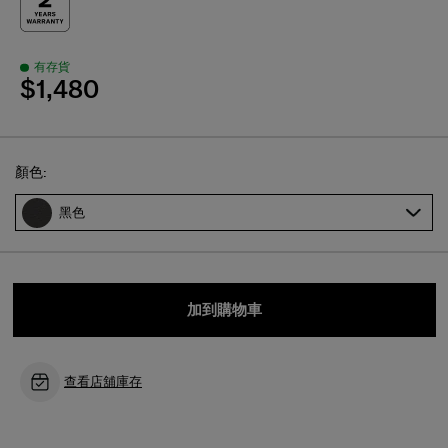
有存貨
$1,480
Select
顏色:
黑色
加到購物車
查看店舖庫存