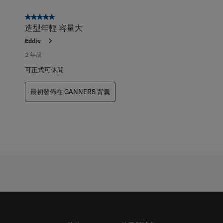
5星，共5星。
造型年輕 容量大
Eddie
2 年前
可正式可休閒
最初發佈在
GANNERS 背囊