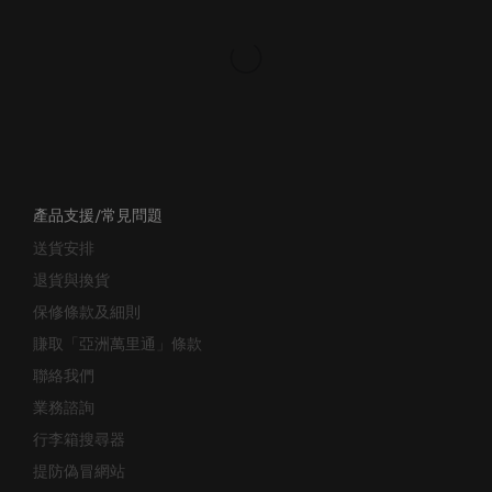
產品支援/常見問題
送貨安排
退貨與換貨
保修條款及細則
賺取「亞洲萬里通」條款
聯絡我們
業務諮詢
行李箱搜尋器
提防偽冒網站