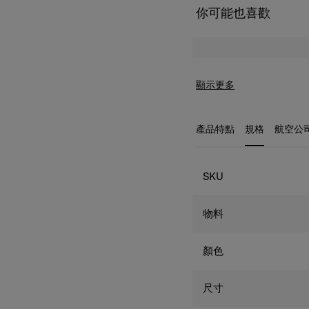
你可能也喜歡
顯示更多
產品特點
規格
航空公
規格
SKU
物料
顏色
尺寸