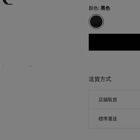
Select
顏色:
黑色
送貨方式
店舖取貨
標準運送