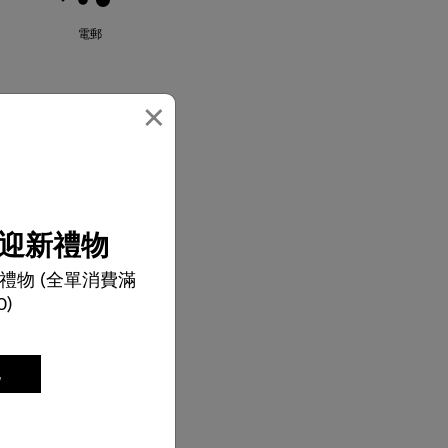
電郵
×
迎新禮物
禮物 (全單消費滿
0)
記