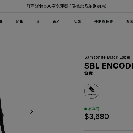
夏日限時優惠: 精選行李箱低至6折
箱
背囊
袋
配件
品牌
優惠與推廣
探
Samsonite Black Label
SBL ENCOD
背囊
有存貨
$3,680