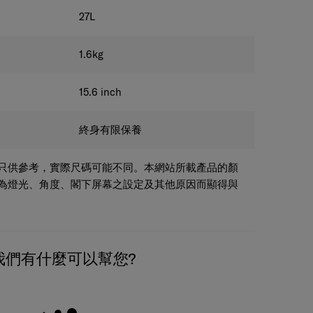
27
L
1.6
kg
15.6
inch
終身有限保養
只供參考，實際尺碼可能不同。本網站所載產品的顏
為燈光、角度、閣下屏幕之設定及其他原因而顯得與
我們有什麼可以幫您?