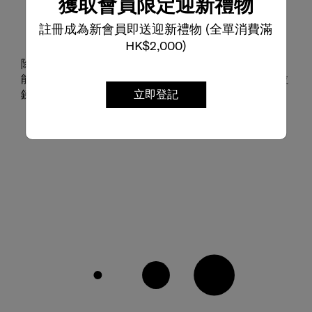
獲取會員限定迎新禮物
註冊成為新會員即送迎新禮物 (全單消費滿
旅行必備功能
HK$2,000)
除了時尚外型，TOIIS L Spinner 亦配備多項貼心功
能，包括滾珠軸承雙滑輪，確保拖行順暢流暢。防盜拉
鍊與 TSA 密碼鎖，為您的旅程提供安心保障。
立即登記