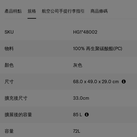
顏色，讓你享受旅程每一刻的色彩。TOIIS系列更榮獲由德
行時的刻下心情, 親自挑選行李箱的品牌名牌、滑輪蓋以及
國著名設計協會Design Zentrum Nordrhein Westfalen認可
手柄顏色，打造獨一無二的專屬行李箱配置！事實上，更換
產品特點
規格
航空公司手提行李指引
商品條碼
之2020年紅點設計大獎。
配件的過程亦相當容易，用家只需使用套件組合內附有的工
具便可輕鬆替換，快捷方便 替換教學：
規格
https://youtu.be/osC6eyosrlA
SKU
HG1*48002
Recyclex™環保物料注入旅遊生活 紐約人氣插畫師
Timothy Goodman加持
物料
100% 再生聚碳酸酯(PC)
TOIIS行李箱的裡布採用可再生和創新材料引領綠色和環保
的同時，為地球健康出一分力。
為配合企劃宗旨“Travel with Own Identity and Style” ，
顏色
灰色
TOIIS行李箱的裡布設計更邀得紐約人氣插畫師Timothy
Goodman親自操刀！今次創作的靈感為無限想像延伸的旅
遊生活，他把自己對旅遊生活的想像形象化，為TOIIS行李
尺寸
68.0 x 49.0 x 29.0
cm
箱注入了無比生命力。
擴充後尺寸
33.0
cm
擴展後的容量
85
L
容量
72
L