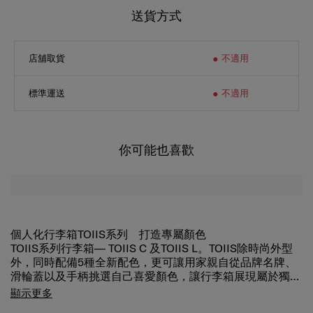
送貨方式
店舖取貨
不適用
標準運送
不適用
你可能也喜歡
個人化行李箱TOIIS系列 打造專屬顏色
TOIIS系列行李箱— TOIIS C 及TOIIS L。TOIIS除時尚外型
外，同時配備5種全新配色，更可讓用家親自從品牌名牌、
滑輪蓋以及手柄挑選自己喜愛顏色，讓行李箱展現屬於獨一
無二的個人風格！「TOIIS」名字的創作靈感來自企劃宗旨
親自挑選配件顏色 打造獨一無二的專屬行李箱
顯示更多
“Travel with Own IdentIty and Style” ，所以推出多款年輕
同時亦特別配備「個人化配件套裝」，讓用家可按照每次旅