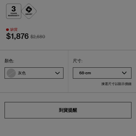
缺貨
$1,876
$2,680
Select
選擇尺碼
Select
顏色:
尺寸:
68 cm
灰色
揀選尺寸以顯示價錢
到貨提醒