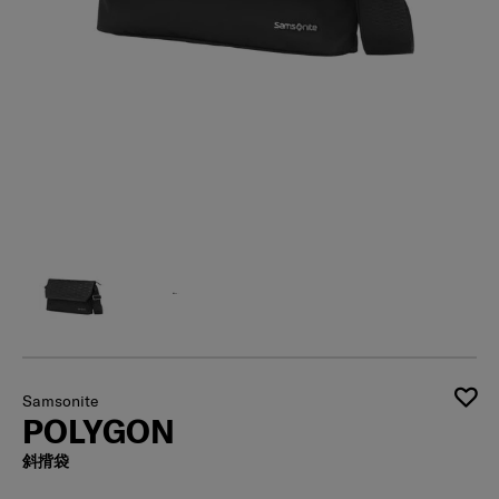
Samsonite
POLYGON
斜揹袋