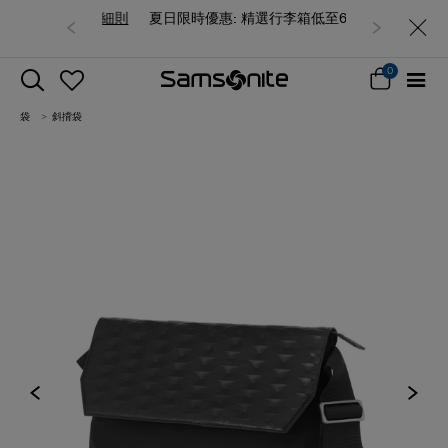
夏日限時優惠: 精選行李箱低至6折
0
袋
斜揹袋