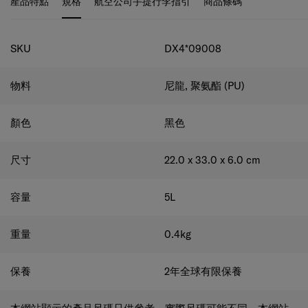
規格
SKU
DX4*09008
物料
尼龍, 聚氨酯 (PU)
顏色
黑色
尺寸
22.0 x 33.0 x 6.0
cm
容量
5
L
重量
0.4
kg
保養
2年全球有限保養
本網站顯示的產品尺碼只供參考，實際尺碼可能不同。本網站