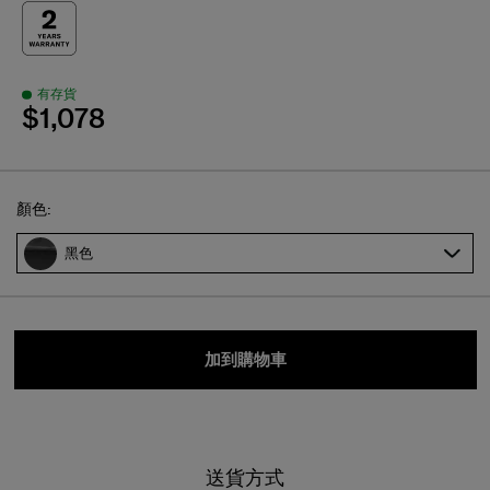
有存貨
$1,078
Select
顏色:
黑色
加到購物車
送貨方式