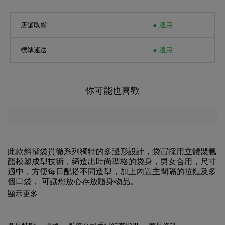
店舖取貨
適用
標準運送
適用
你可能也喜歡
此款斜揹袋貫徹系列獨特的多邊形設計，袋冚採用立體聚氨
酯模塑成型技術，締造出時尚型格的袋身，男女合用，尺寸
適中，方便每日配搭不同造型，加上內置主間隔的拉鏈及多
個口袋， 可讓您放心存放隨身物品。
顯示更多
產品特點
規格
航空公司手提行李指引
商品條碼