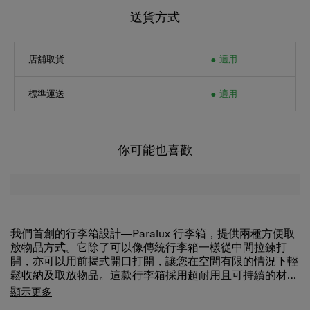
送貨方式
店舖取貨
適用
標準運送
適用
你可能也喜歡
我們首創的行李箱設計—Paralux 行李箱，提供兩種方便取
放物品方式。它除了可以像傳統行李箱一樣從中間拉鍊打
開，亦可以用前揭式開口打開，讓您在空間有限的情況下輕
鬆收納及取放物品。這款行李箱採用超耐用且可持續的材料
製成，採用雙開口設計，並配有 TSA 認證密碼鎖，可確保
顯示更多
您的物品安排。此外，它還配備三種不同尺寸的可拆卸收納