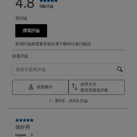
4.8
5條評論
寫評論
撰寫評論
新增評論將需要有效的電子郵件以進行驗證
篩選評論
搜尋主題和評論搜尋區域
排序方式
篩選條件
最高至最低評級
1
1
–
第5項，共5項
評論
至
第
5
項，
5星，共5星。
共
很好用
5
trajan