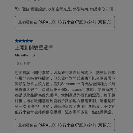
優點
輕量設計, 收納空間充足, 外型時尚, 物品拿取方便
最初發佈在
PARALUX HS 行李箱 67厘米/24吋 (可擴充)
5星，共5星。
上開對開雙重選擇
Mireille
10 個月前
想要嘗試上開行李箱，因為旅行常遇到房間小，把整個行李
箱展開有時會很擋路，但又覺得對開式東西可以分兩邊照不
同類型放拿去較方便，看到Samsonite 有出結合兩種方式時
就覺得太好了，這是我第三個Samsonie行李箱，要買新的也
都是以此品牌為優先選擇。拿到產品外觀真的漂亮，輪子超
好推，這在歐洲那種到處石子路的地方很需要啊。這也是我
第一次用淺色行李箱，還特地訂製了專用行李箱套，不便宜
但行李箱常被摔倒傷痕累累，這次寧願多花一點錢做保護。
最初發佈在
PARALUX HS 行李箱 67厘米/24吋 (可擴充)