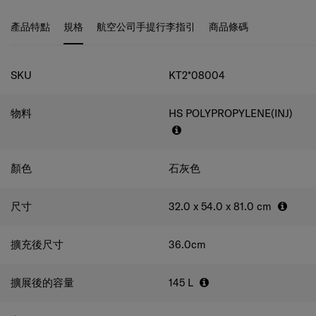
袋，方便您根據個人喜好整理旅行必需品。
產品特點
規格
航空公司手提行李指引
商品條碼
規格
SKU
KT2*08004
物料
HS POLYPROPYLENE(INJ)
顏色
石灰色
尺寸
32.0 x 54.0 x 81.0
cm
擴充後尺寸
36.0
cm
擴展後的容量
145
L