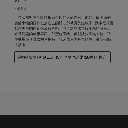
MY
7 個月前
上掀式加對開的設計很適合現代人的需求，但如果能將新秀
麗煞車輪的設計也加進去的話，那就真的無敵了...我本很很喜
歡新秀麗的後背包及行李箱，但這次在汰換行李箱時看看上
掀及對開的就很喜歡，外型也不錯，但就缺少了煞車輪，這
在機場坡形電扶梯使用時，就必需用肉身去頂住，那就有點
小缺限...
最初發佈在
PARALUX HS 行李箱 75厘米/28吋 (可擴充)