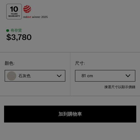
有存貨
$3,780
Select
選擇尺碼
Select
顏色:
尺寸:
81 cm
石灰色
揀選尺寸以顯示價錢
加到購物車