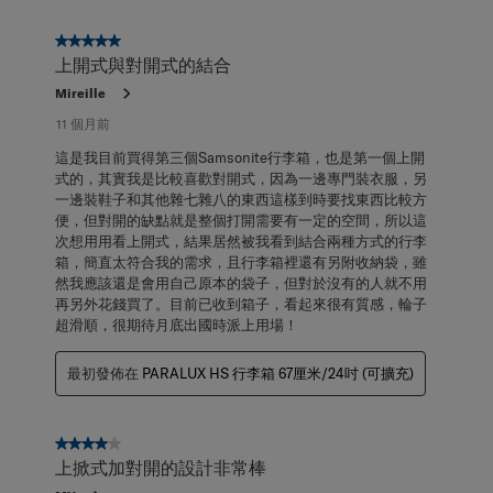
5星，共5星。
上開式與對開式的結合
Mireille
11 個月前
這是我目前買得第三個Samsonite行李箱，也是第一個上開
式的，其實我是比較喜歡對開式，因為一邊專門裝衣服，另
一邊裝鞋子和其他雜七雜八的東西這樣到時要找東西比較方
便，但對開的缺點就是整個打開需要有一定的空間，所以這
次想用用看上開式，結果居然被我看到結合兩種方式的行李
箱，簡直太符合我的需求，且行李箱裡還有另附收納袋，雖
然我應該還是會用自己原本的袋子，但對於沒有的人就不用
再另外花錢買了。目前已收到箱子，看起來很有質感，輪子
超滑順，很期待月底出國時派上用場！
最初發佈在
PARALUX HS 行李箱 67厘米/24吋 (可擴充)
4星，共5星。
上掀式加對開的設計非常棒