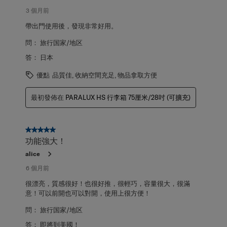
項
評
3 個月前
論。
帶出門使用後，發現非常好用。
問：
旅行国家/地区
答：
日本
優點
品質佳, 收納空間充足, 物品拿取方便
最初發佈在
PARALUX HS 行李箱 75厘米/28吋 (可擴充)
5星，共5星。
功能強大！
alice
6 個月前
很漂亮，質感很好！也很好推，很輕巧，容量很大，很滿
意！可以前開也可以對開，使用上很方便！
問：
旅行国家/地区
答：
即將到美國！