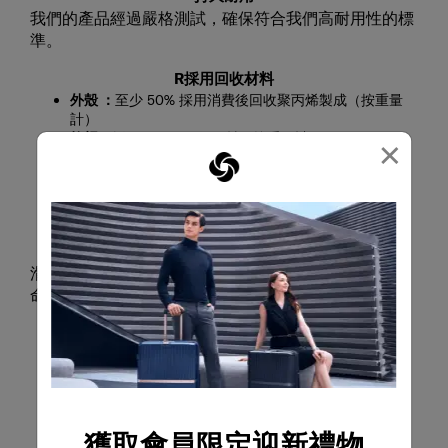
我們的產品經過嚴格測試，確保符合我們高耐用性的標
準。
R採用回收材料
外殼 ：
至少 50% 採用消費後回收聚丙烯製成（按重量
計）
拉桿：
採用 100% 回收鋁材（按重量計）
×
內襯和網布：
採用100% 消費後回收 PET 製成（按重量
計）
織帶與拉鍊（含拉鍊布與齒）：
採用 100% 消費後回收
PET 製成（按重量計）
可維修性
滑輪與拉桿皆採可維修式設計，有助延長產品使用壽
命。
獲取會員限定迎新禮物