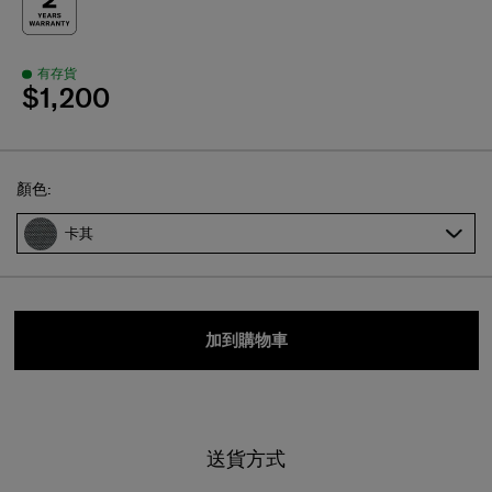
有存貨
$1,200
Select
顏色:
卡其
加到購物車
送貨方式