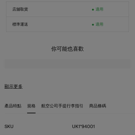
店舖取貨
適用
標準運送
適用
你可能也喜歡
顯示更多
產品特點
規格
航空公司手提行李指引
商品條碼
規格
SKU
UK1*94001