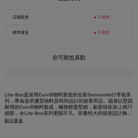
店舖取貨
不適用
標準運送
不適用
你可能也喜歡
Lite-Box是採用Curv®物料製造的全新Samsonite行李箱系
列，專為追求優質物料及時尚設計的旅客而設。箱身以堅固
耐用的Curv®物料製成，極致輕盈堅韌，嶄新技術加上精巧
細節，令Lite-Box系列更顯不凡。容量特大的箱形設計飾以
俐落直紋，加上亮眼的防撞角位，為行李箱的邊角提供額外
這款寬敞的 Lite-Box 行李箱可讓您的必需品井井有條，並
顯示更多
保護，耐用性能進一步提升。
配有經過 TSA 認證的安全組合鎖，確保您的物品安全。