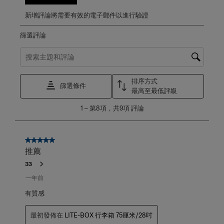
新增評論將需要有效的電子郵件以進行驗證
篩選評論
搜尋主題和評論搜尋區域
排序方式
篩選條件
最高至最低評級
1
1
–
第8項，共9項
評論
至
第
8
項，
5星，共5星。
共
推薦
9
33
項
評
一年前
論。
有質感
最初發佈在
LITE-BOX 行李箱 75厘米/28吋