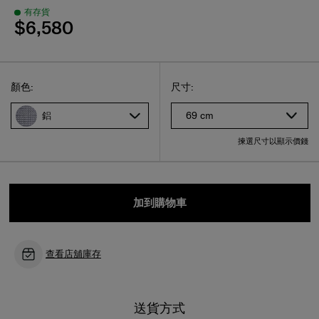
有存貨
$6,580
Select
選擇尺碼
Select
顏色:
尺寸:
69 cm
鋁
揀選尺寸以顯示價錢
加到購物車
查看店舖庫存
送貨方式