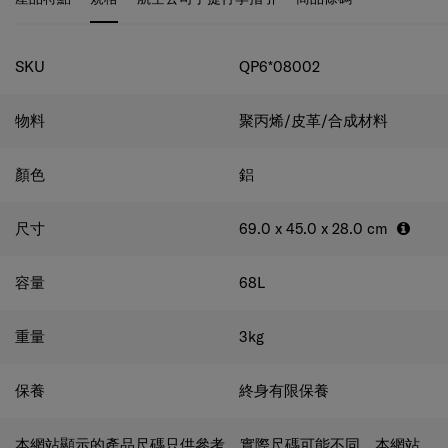
性、舒適度和奢華感。
包含旅行配件
附有衣服袋、鞋袋和
行李套。
規格
SKU
QP6*08002
物料
聚丙烯/皮革/合成材料
顏色
鋁
尺寸
69.0 x 45.0 x 28.0
cm
容量
68
L
重量
3
kg
保養
終身有限保養
本網站顯示的產品尺碼只供參考，實際尺碼可能不同。本網站