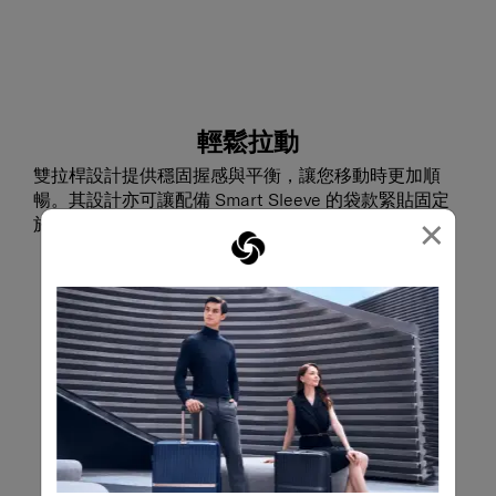
輕鬆拉動
雙拉桿設計提供穩固握感與平衡，讓您移動時更加順
暢。其設計亦可讓配備 Smart Sleeve 的袋款緊貼固定
×
於拉桿上，令行李移動更穩定。