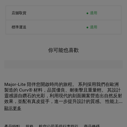
店舖取貨
適用
標準運送
適用
你可能也喜歡
Major-Lite 陪伴您開啟時尚的旅程。 系列採用我們在歐洲
製造的 Curv® 材料，品質優良、耐衝擊且重量輕。 其設計
靈感源自鑽石的光彩，利用現代的刻面圖案營造出自然反射
效果，並配有真皮提手，進一步提升設計的質感。 性能上
也絕不妥協。 Major-Lite 配備了豐富收納組織、安全和舒
減震懸滑輪
在任何地面上都可享受超平滑的滾動舒適感。
顯示更多
適的功能，能滿足您的不同需求。
TSA 密碼鎖
確保您的物品安全無虞。
防盜安全拉鍊
用超堅
固的拉鍊保護您的行李。
兩側分隔墊
整理您的物品並將其
固定到位。
頂部和側面皮革包裹手柄
享受不同的攜帶靈活
產品特點
規格
航空公司手提行李指引
商品條碼