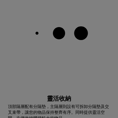
靈活收納
頂部隔層配有分隔墊，主隔層則設有可拆卸分隔墊及交
叉束帶，讓您的物品保持整齊有序。同時提供靈活空