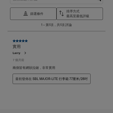
搜尋主題和評論搜尋區域
排序方式
篩選條件
最高至最低評級
1
1
–
第1項，共1項
評論
至
第
1
項，
5星，共5星。
共
實用
1
Larry
項
評
7 個月前
論。
兩側皆有網狀拉鏈，非常實用
最初發佈在
SBL MAJOR-LITE 行李箱 77厘米/28吋