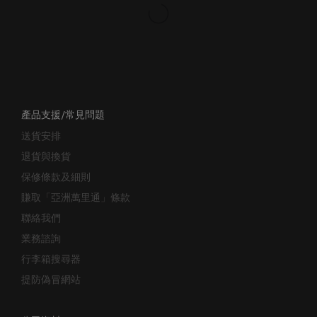
產品支援/常見問題
送貨安排
退貨與換貨
保修條款及細則
賺取「亞洲萬里通」條款
聯絡我們
業務諮詢
行李箱搜尋器
提防偽冒網站