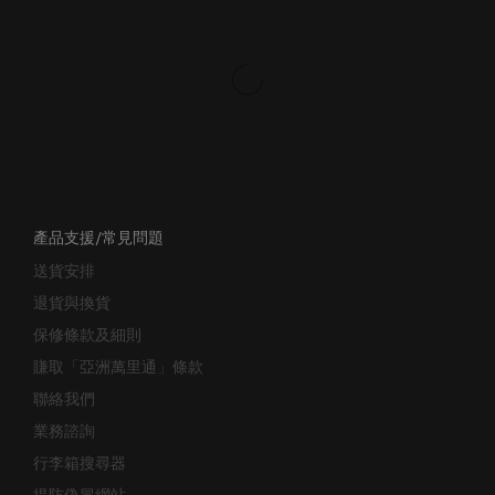
產品支援/常見問題
送貨安排
退貨與換貨
保修條款及細則
賺取「亞洲萬里通」條款
聯絡我們
業務諮詢
行李箱搜尋器
提防偽冒網站