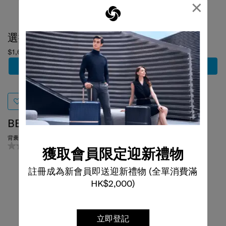
×
選擇顏色
選擇顏色
$1,680
$1,480
加到購物車
加到購物車
BE-HER
MOVE 4
背囊 (小)
斜揹袋
0.0
(0)
5.0
(1)
獲取會員限定迎新禮物
註冊成為新會員即送迎新禮物 (全單消費滿
HK$2,000)
立即登記