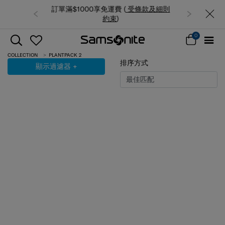
 (
受條款及細則
夏日限時優惠: 精選行李箱低至6折
0
COLLECTION
PLANTPACK 2
排序方式
顯示過濾器
+