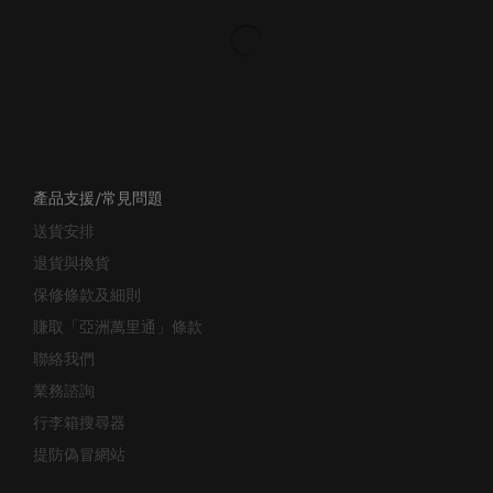
產品支援/常見問題
送貨安排
退貨與換貨
保修條款及細則
賺取「亞洲萬里通」條款
聯絡我們
業務諮詢
行李箱搜尋器
提防偽冒網站