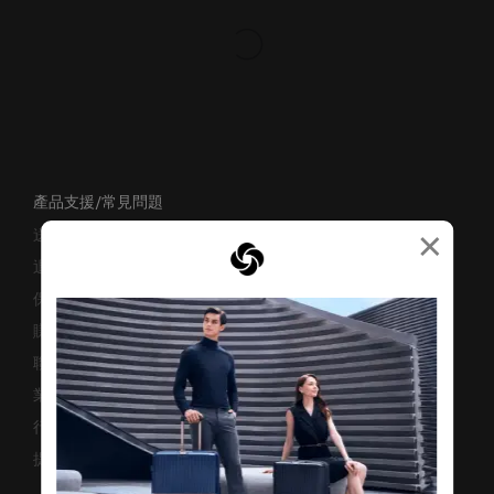
產品支援/常見問題
×
送貨安排
退貨與換貨
保修條款及細則
賺取「亞洲萬里通」條款
聯絡我們
業務諮詢
行李箱搜尋器
提防偽冒網站