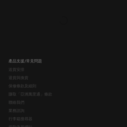
產品支援/常見問題
送貨安排
退貨與換貨
保修條款及細則
賺取「亞洲萬里通」條款
聯絡我們
業務諮詢
行李箱搜尋器
提防偽冒網站