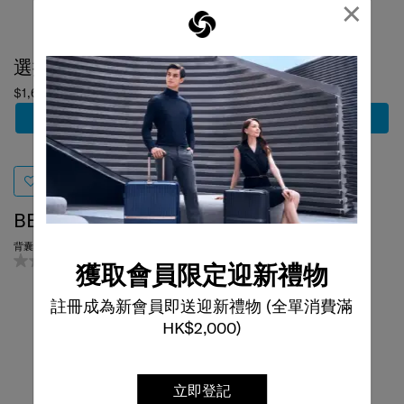
×
選擇顏色
選擇顏色
$1,680
$1,480
加到購物車
加到購物車
BE-HER
MOVE 4
背囊 (小)
斜揹袋
0.0
(0)
5.0
(1)
獲取會員限定迎新禮物
註冊成為新會員即送迎新禮物 (全單消費滿
HK$2,000)
立即登記