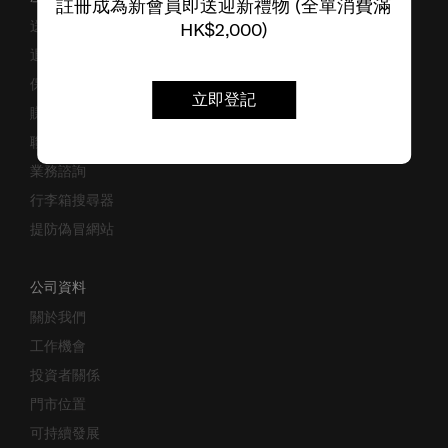
註冊成為新會員即送迎新禮物 (全單消費滿
送貨安排
HK$2,000)
退貨與換貨
保修條款及細則
立即登記
賺取「亞洲萬里通」條款
聯絡我們
業務諮詢
行李箱搜尋器
提防偽冒網站
公司資料
關於我們
工作機會
投資者關係
門市位置
可持續發展