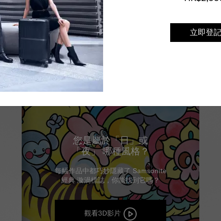
立即登
您是屬於「日」或
「夜」
哪種風格？
每幅作品中都巧妙隱藏了 Samsonite
經典 漩渦標誌，你能找到它嗎？
觀看3D影片