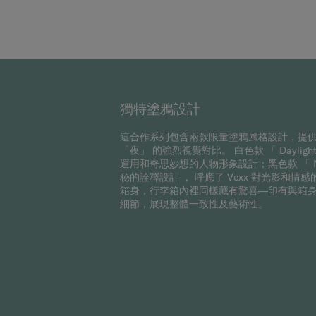
獨特塗鴉設計
這合作系列包含兩款限量塗鴉風格設計，提供 2
「夜」 的強烈視覺對比。 白色款 「 Daylight
運用和奇思妙想的人物形象設計；黑色款 「 Nigh
秘的詮釋設計 ， 呼應了 Vexx 對光影和
箱身，行李箱內裡同樣藏有驚喜—印有與箱身
細節，展現整體一致性及藝術性。