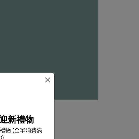
×
迎新禮物
禮物 (全單消費滿
0)