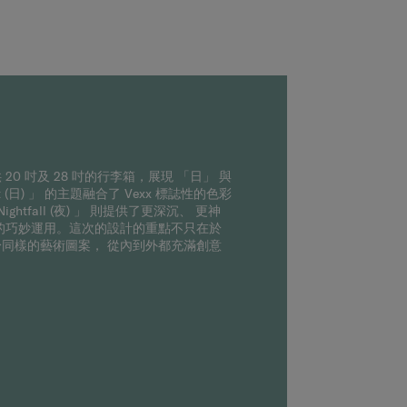
0 吋及 28 吋的行李箱，展現 「日」 與
 (日) 」 的主題融合了 Vexx 標誌性的色彩
tfall (夜) 」 則提供了更深沉、 更神
情感的巧妙運用。這次的設計的重點不只在於
同樣的藝術圖案， 從內到外都充滿創意