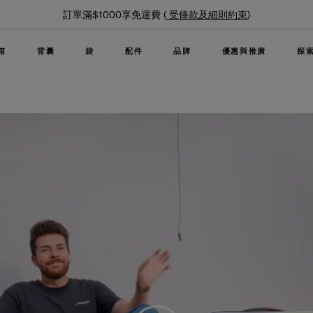
夏日限時優惠: 精選行李箱低至6折
箱
背囊
袋
配件
品牌
優惠與推廣
探