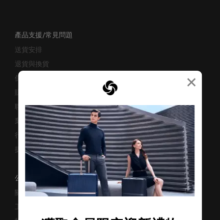
產品支援/常見問題
送貨安排
退貨與換貨
×
保修條款及細則
賺取「亞洲萬里通」條款
聯絡我們
業務諮詢
行李箱搜尋器
提防偽冒網站
公司資料
關於我們
工作機會