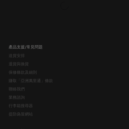
產品支援/常見問題
送貨安排
退貨與換貨
保修條款及細則
賺取「亞洲萬里通」條款
聯絡我們
業務諮詢
行李箱搜尋器
提防偽冒網站