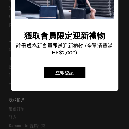
業務諮詢
行李箱搜尋器
提防偽冒網站
獲取會員限定迎新禮物
公司資料
註冊成為新會員即送迎新禮物 (全單消費滿
關於我們
HK$2,000)
工作機會
投資者關係
立即登記
門市位置
可持續發展
我的帳戶
追蹤訂單
登入
Samsonite 會員計劃