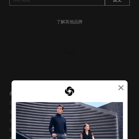
了解其他品牌
×
產品支援/常見問題
送貨安排
退貨與換貨
保修條款及細則
賺取「亞洲萬里通」條款
聯絡我們