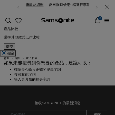
費 (
受條款及細則
夏日限時優惠: 精選行李箱低至6折
束
)
0
產品比較
選擇其他款式以作比較
提交
清除
背囊
特性
RFID 口袋
如果未能搜尋到你想要的產品，建議可以：
確認是否輸入正確的搜尋字詞
搜尋其他字詞
輸入更具體的搜尋字詞
接收SAMSONITE的最新消息
提交