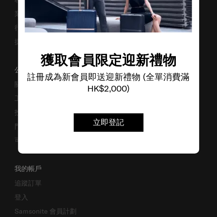
業務諮詢
行李箱搜尋器
提防偽冒網站
獲取會員限定迎新禮物
公司資料
註冊成為新會員即送迎新禮物 (全單消費滿
關於我們
HK$2,000)
工作機會
投資者關係
立即登記
門市位置
可持續發展
我的帳戶
追蹤訂單
登入
Samsonite 會員計劃