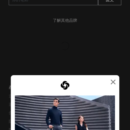
了解其他品牌
×
產品支援/常見問題
送貨安排
退貨與換貨
保修條款及細則
賺取「亞洲萬里通」條款
聯絡我們