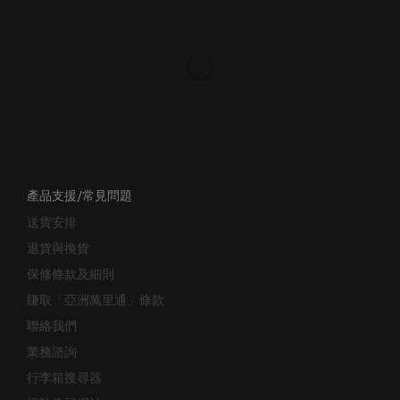
產品支援/常見問題
送貨安排
退貨與換貨
保修條款及細則
賺取「亞洲萬里通」條款
聯絡我們
業務諮詢
行李箱搜尋器
提防偽冒網站