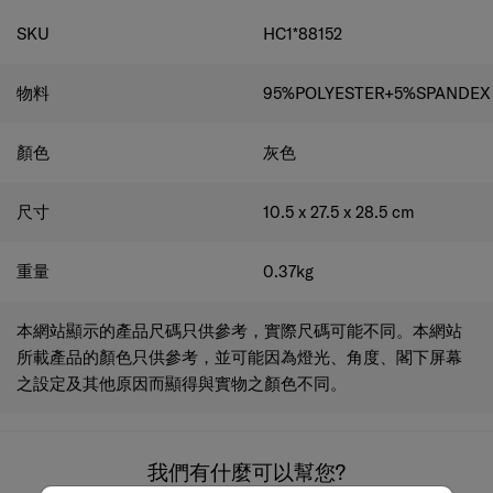
規格
SKU
HC1*88152
物料
95%POLYESTER+5%SPANDEX
顏色
灰色
尺寸
10.5 x 27.5 x 28.5
cm
重量
0.37
kg
本網站顯示的產品尺碼只供參考，實際尺碼可能不同。本網站
所載產品的顏色只供參考，並可能因為燈光、角度、閣下屏幕
之設定及其他原因而顯得與實物之顏色不同。
我們有什麼可以幫您?