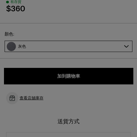
$360
Select
顏色:
灰色
加到購物車
查看店舖庫存
送貨方式
店舖取貨
適用