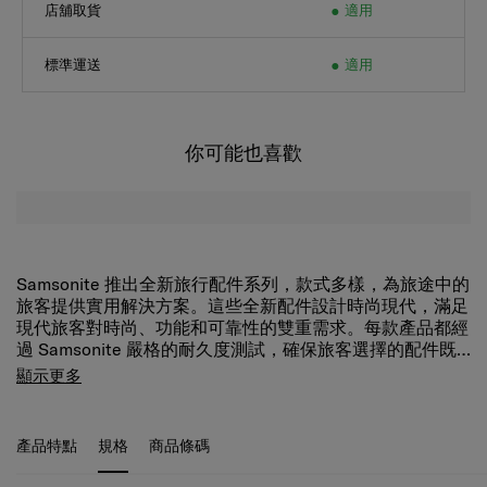
標準運送
適用
你可能也喜歡
Samsonite 推出全新旅行配件系列，款式多樣，為旅途中的
旅客提供實用解決方案。這些全新配件設計時尚現代，滿足
現代旅客對時尚、功能和可靠性的雙重需求。每款產品都經
過 Samsonite 嚴格的耐久度測試，確保旅客選擇的配件既
時尚又耐用，讓您安心無憂。
顯示更多
產品特點
規格
商品條碼