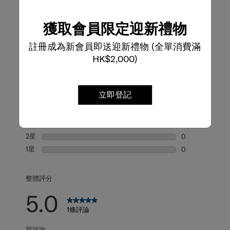
產品評論
獲取會員限定迎新禮物
評論
註冊成為新會員即送迎新禮物 (全單消費滿
HK$2,000)
評級快照
從下方選擇一行過濾評論。
立即登記
5星
星級
1
1 個評論帶有 5
4星
星級
0
0 個評論帶有 4
3星
星級
0
0 個評論帶有 3
2星
星級
0
0 個評論帶有 2
1星
星級
0
0 個評論帶有 1
整體評分
5.0
1條評論
寫評論