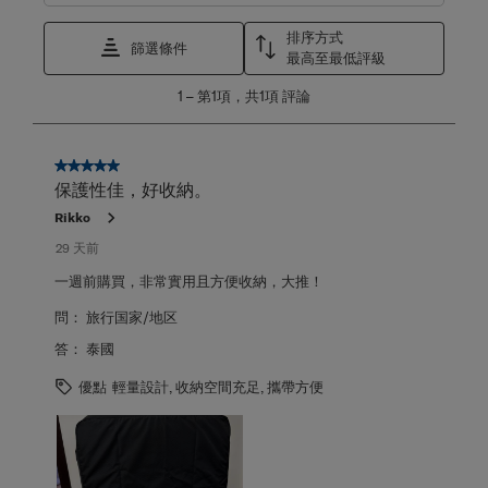
排序方式
篩選條件
最高至最低評級
1
1
–
第1項，共1項
評論
至
第
1
項，
5星，共5星。
共
保護性佳，好收納。
1
Rikko
項
評
29 天前
論。
一週前購買，非常實用且方便收納，大推！
問：
旅行国家/地区
答：
泰國
優點
輕量設計, 收納空間充足, 攜帶方便