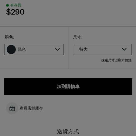
有存貨
$290
Select
選擇尺碼
Select
顏色:
尺寸:
特大
黑色
揀選尺寸以顯示價錢
加到購物車
查看店舖庫存
送貨方式