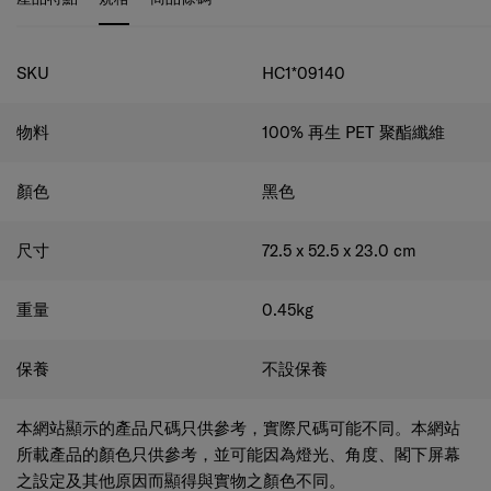
規格
SKU
HC1*09140
物料
100% 再生 PET 聚酯纖維
顏色
黑色
尺寸
72.5 x 52.5 x 23.0
cm
重量
0.45
kg
保養
不設保養
本網站顯示的產品尺碼只供參考，實際尺碼可能不同。本網站
所載產品的顏色只供參考，並可能因為燈光、角度、閣下屏幕
之設定及其他原因而顯得與實物之顏色不同。