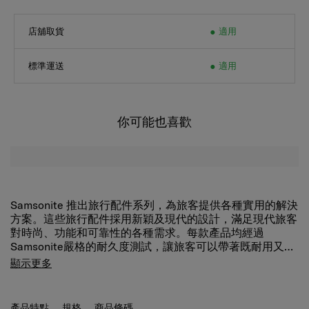
店舖取貨
適用
標準運送
適用
你可能也喜歡
Samsonite 推出旅行配件系列，為旅客提供各種實用的解決
方案。這些旅行配件採用新穎及現代的設計，滿足現代旅客
對時尚、功能和可靠性的各種需求。每款產品均經過
Samsonite嚴格的耐久度測試，讓旅客可以帶著既耐用又時
尚的旅行配件出行。
顯示更多
產品特點
規格
商品條碼