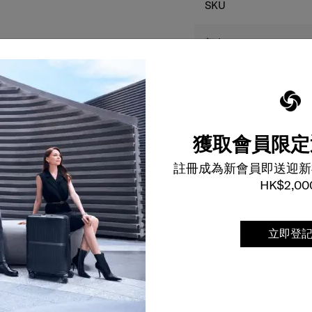
規格
SKU
顏色
尺寸
本網站顯示的產品尺碼
獲取會員限定
色只供參考，並可能因
實物之顏色不同。
註冊成為新會員即送迎新
HK$2,00
立即登