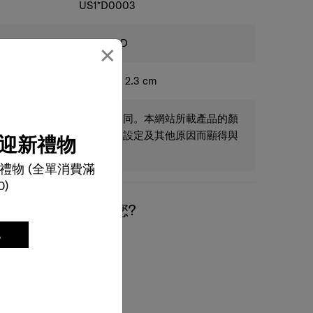
US1*D0003
×
LETTER D
7.7 x 0.7 x 2.3
cm
只供參考，實際尺碼可能不同。本網站所載產品的顏
迎新禮物
為燈光、角度、閣下屏幕之設定及其他原因而顯得與
禮物 (全單消費滿
0)
我們有什麼可以幫您?
記
電郵