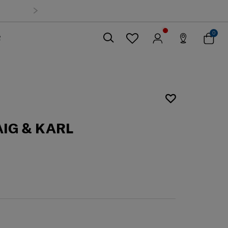
0
索
關閉
IG & KARL