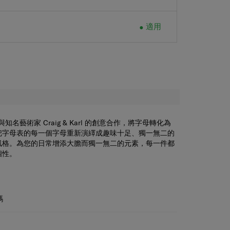
適用
適用
 與知名藝術家 Craig & Karl 的創意合作，將字母轉化為
把字母表的每一個字母重新演繹成趣味十足、獨一無二的
風格。為您的日常增添大膽而獨一無二的元素，每一件都
個性。
碼