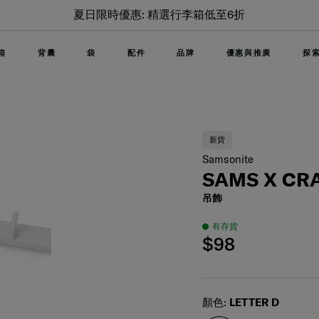
凡購買行李箱即可以低至$499加購精選背囊/袋，售完即止
(查看所有產品)
箱
背囊
袋
配件
品牌
優惠與推廣
探
新貨
Samsonite
SAMS X CRA
吊飾
有存貨
$98
Select
顏色:
LETTER D