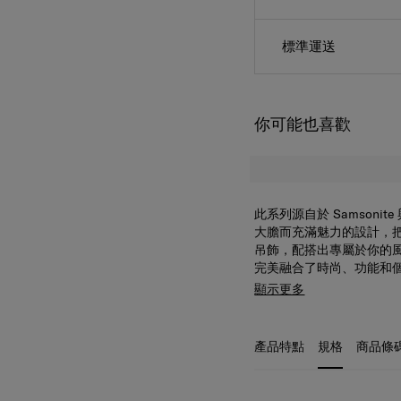
店舖取貨
標準運送
你可能也喜歡
此系列源自於 Samsonite
大膽而充滿魅力的設計，
吊飾，配搭出專屬於你的
完美融合了時尚、功能和
顯示更多
產品特點
規格
商品條