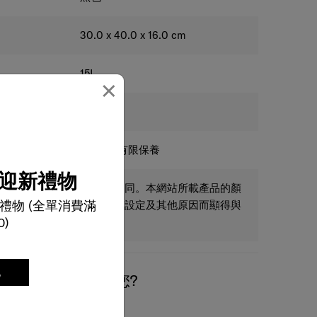
30.0 x 40.0 x 16.0
cm
15
L
×
0.92
kg
2年全球有限保養
迎新禮物
只供參考，實際尺碼可能不同。本網站所載產品的顏
禮物 (全單消費滿
為燈光、角度、閣下屏幕之設定及其他原因而顯得與
0)
記
我們有什麼可以幫您?