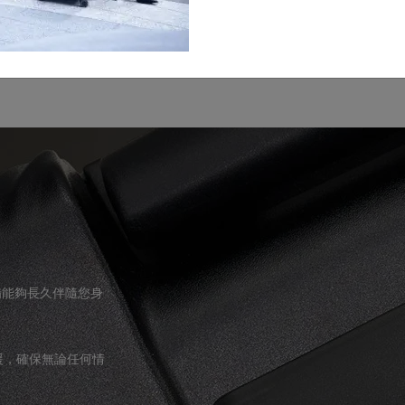
裝備能夠長久伴隨您身
援，確保無論任何情