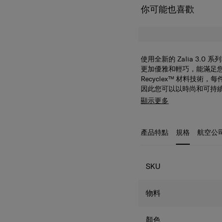
你可能也喜歡
使用全新的 Zalia 3
更加優雅和輕巧，能滿足
Recyclex™ 材料技術，每
因此您可以以時尚和可持
Zalia 3.0 手提袋 
顯示更多
外，內部口袋提供方便的
務物品。可拆卸和可調節
產品特點
規格
航空公
規格
SKU
物料
顏色