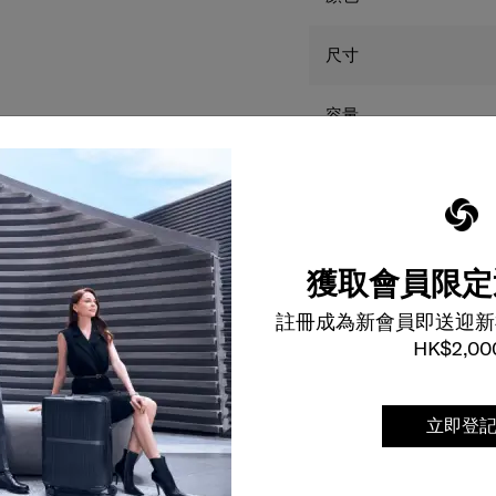
尺寸
容量
重量
保養
獲取會員限定
本網站顯示的產品尺碼
註冊成為新會員即送迎新
色只供參考，並可能因
HK$2,00
實物之顏色不同。
立即登