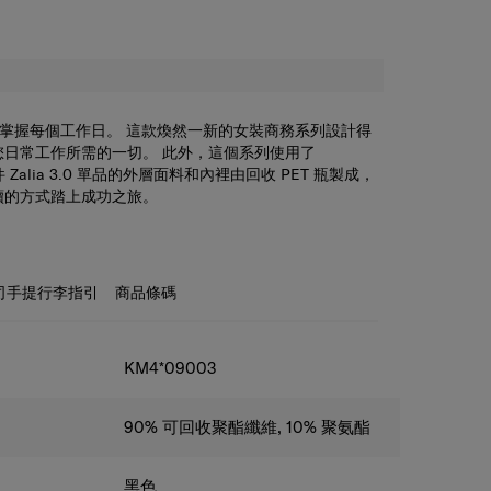
.0 系列掌握每個工作日。 這款煥然一新的女裝商務系列設計得
您日常工作所需的一切。 此外，這個系列使用了
件 Zalia 3.0 單品的外層面料和內裡由回收 PET 瓶製成，
續的方式踏上成功之旅。
14.1吋 外部簡約，但內部空間足夠容納手提電腦或平板電腦。此
收納空間來存放和整理名片、筆記本、手提電話和其他商
的肩帶讓您能輕鬆將這款手提袋變成單肩包。
司手提行李指引
商品條碼
KM4*09003
90% 可回收聚酯纖維, 10% 聚氨酯
黑色