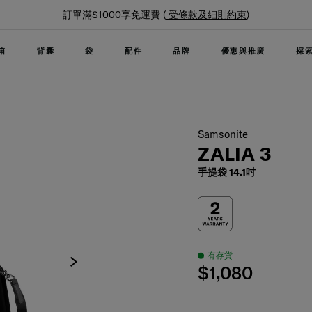
夏日限時優惠: 精選行李箱低至6折
箱
背囊
袋
配件
品牌
優惠與推廣
探
Samsonite
ZALIA 3
手提袋 14.1吋
有存貨
$1,080