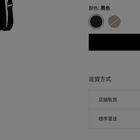
Select
顏色:
黑色
送貨方式
店舖取貨
標準運送