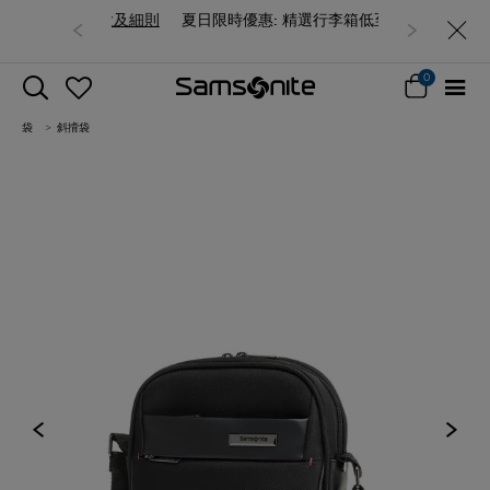
夏日限時優惠: 精選行李箱低至6折
0
袋
斜揹袋