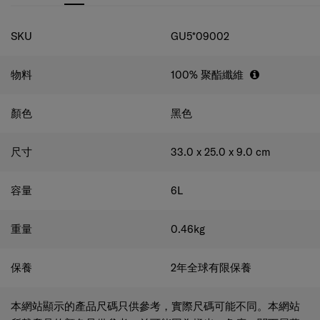
規格
SKU
GU5*09002
物料
100% 聚酯纖維
顏色
黑色
尺寸
33.0 x 25.0 x 9.0
cm
容量
6
L
重量
0.46
kg
保養
2年全球有限保養
本網站顯示的產品尺碼只供參考，實際尺碼可能不同。本網站
所載產品的顏色只供參考，並可能因為燈光、角度、閣下屏幕