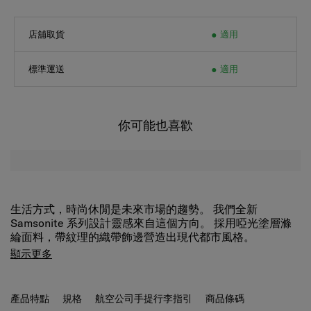
店舖取貨
適用
標準運送
適用
你可能也喜歡
生活方式，時尚休閒是未來市場的趨勢。 我們全新
Samsonite 系列設計靈感來自這個方向。 採用啞光塗層滌
綸面料，帶紋理的織帶飾邊營造出現代都市風格。
顯示更多
產品特點
規格
航空公司手提行李指引
商品條碼