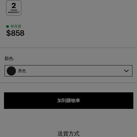
有存貨
$858
Select
顏色:
黑色
加到購物車
送貨方式