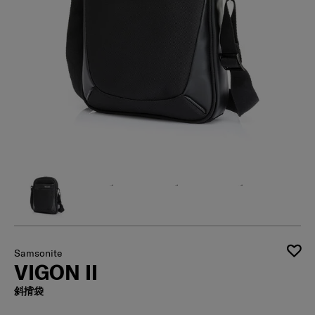
Samsonite
VIGON II
斜揹袋