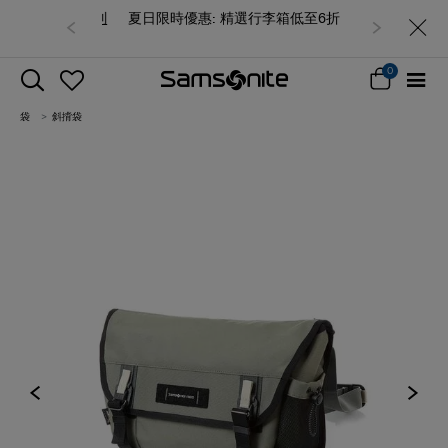
夏日限時優惠: 精選行李箱低至6折
0
袋
斜揹袋