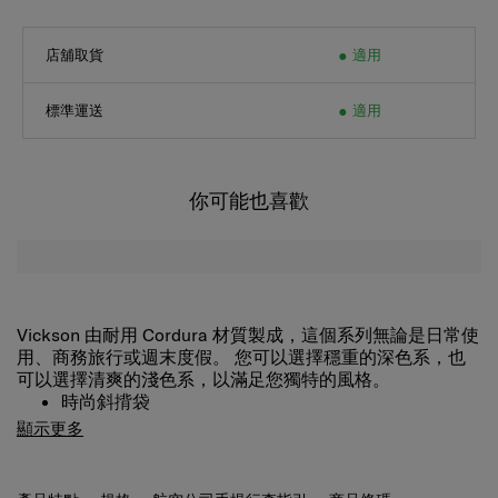
店舖取貨
適用
標準運送
適用
你可能也喜歡
Vickson 由耐用 Cordura 材質製成，這個系列無論是日常使
用、商務旅行或週末度假。 您可以選擇穩重的深色系，也
可以選擇清爽的淺色系，以滿足您獨特的風格。
時尚斜揹袋
可輕鬆調整和固定肩帶。
顯示更多
備有後頂拉鍊和垂直拉鍊開口可讓您更方便打開主隔
層。
透過前面的閉合鎖可以快速及方便地打開。
產品特點
規格
航空公司手提行李指引
商品條碼
側袋增大了收納容量。