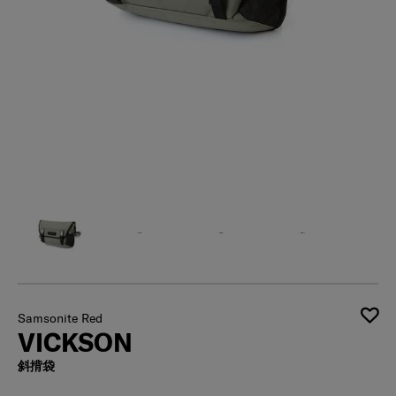
Samsonite Red
VICKSON
斜揹袋