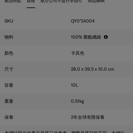
規格
SKU
QY0*24004
物料
100% 聚酯纖維
顏色
卡其色
尺寸
28.0 x 39.5 x 10.0
cm
容量
10
L
重量
0.51
kg
保養
2年全球有限保養
本網站顯示的產品尺碼只供參考，實際尺碼可能不同。本網站