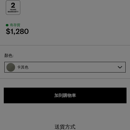
有存貨
$1,280
Select
顏色:
卡其色
加到購物車
送貨方式