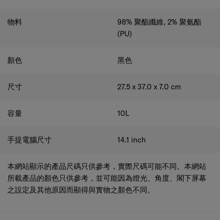
物料
98% 聚酯纖維, 2% 聚氨酯
(PU)
顏色
黑色
尺寸
27.5 x 37.0 x 7.0
cm
容量
10
L
手提電腦尺寸
14.1
inch
本網站顯示的產品尺碼只供參考，實際尺碼可能不同。本網站
所載產品的顏色只供參考，並可能因為燈光、角度、閣下屏幕
之設定及其他原因而顯得與實物之顏色不同。