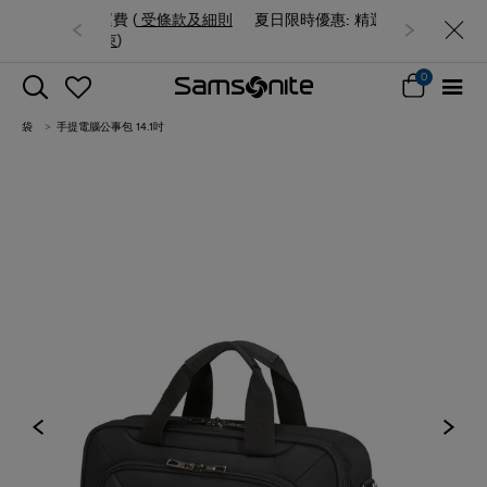
夏日限時優惠: 精選行李箱低至6折
0
袋
手提電腦公事包 14.1吋