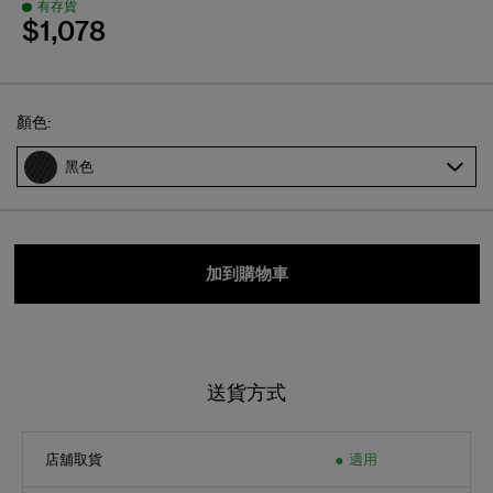
$1,078
Select
顏色:
黑色
加到購物車
送貨方式
店舖取貨
適用