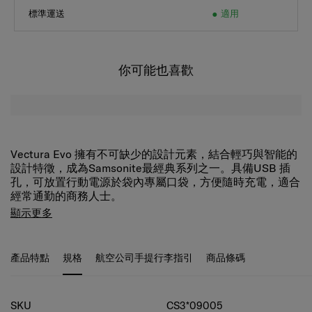
標準運送
適用
你可能也喜歡
Vectura Evo 擁有不可缺少的設計元素，結合輕巧與智能的
設計特徵，成為Samsonite最經典系列之一。具備USB 插
孔，可放置行動電源於袋內專屬口袋，方便隨時充電，適合
經常通勤的商務人士。
顯示更多
產品特點
規格
航空公司手提行李指引
商品條碼
規格
SKU
CS3*09005