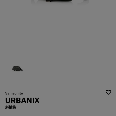
Samsonite
URBANIX
斜揹袋