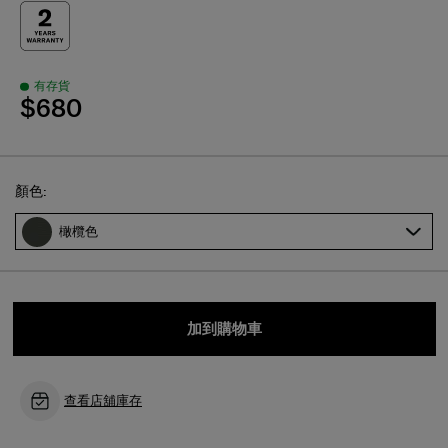
有存貨
$680
Select
顏色:
橄欖色
加到購物車
查看店舖庫存