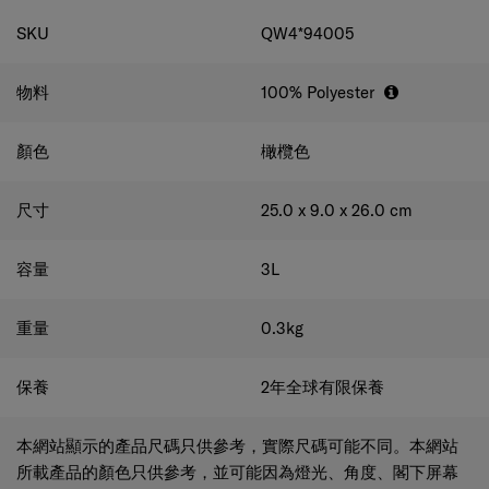
規格
SKU
QW4*94005
物料
100% Polyester
顏色
橄欖色
尺寸
25.0 x 9.0 x 26.0
cm
容量
3
L
重量
0.3
kg
保養
2年全球有限保養
本網站顯示的產品尺碼只供參考，實際尺碼可能不同。本網站
所載產品的顏色只供參考，並可能因為燈光、角度、閣下屏幕
之設定及其他原因而顯得與實物之顏色不同。