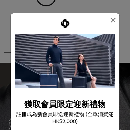
×
獲取會員限定迎新禮物
全球保修
註冊成為新會員即送迎新禮物 (全單消費滿
HK$2,000)
Samsonite承諾提供全球保修服務，確保您的旅行裝備能