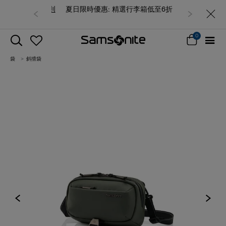
夏日限時優惠: 精選行李箱低至6折
0
袋
斜揹袋