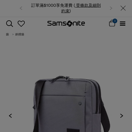
 (
受條款及細則
夏日限時優惠: 精選行李箱低至6折
束
)
0
袋
斜揹袋