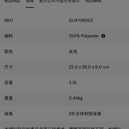
產品特點
規格
航空公司手提行李指引
商品條碼
制細菌生長的方法，其中不包括任何病毒。
規格
抗菌隔層清洗建議：
SKU
GU4*08003
Samsonite進行了嚴格測試，根據實驗報告證實，經家用洗
衣機洗滌100次^後，亦能維持99.9%抗菌及抑菌*。因此，大
家能放心地清潔抗菌隔層而無需擔心它失去抗菌效能。如果
物料
100% Polyester
更小心保養，我們建議用清水及一般洗衣肥皂手洗。至於多
久才雖要清洗一次，建議大家因應個人需要，例如是否從事
高危工作或經常接觸高危人士等為因素考慮。
顏色
灰色
*金黃色葡萄球菌 ATCC 6538; 克雷伯氏肺炎菌 ATCC 4352;
大腸桿菌 ATCC 8739; 鼠傷寒沙門氏菌 KCTC 1925
尺寸
23.0 x 26.0 x 6.0
cm
ISO20743: 2013 抗菌紡織品測試認證; 18小時實驗證明
容量
3.5
L
^經家用洗衣機洗滌100次後，抗菌及抑壓細菌增生效能維持
99.9% AATCC61-2A, 2013
重量
0.44
kg
保養
2年全球有限保養