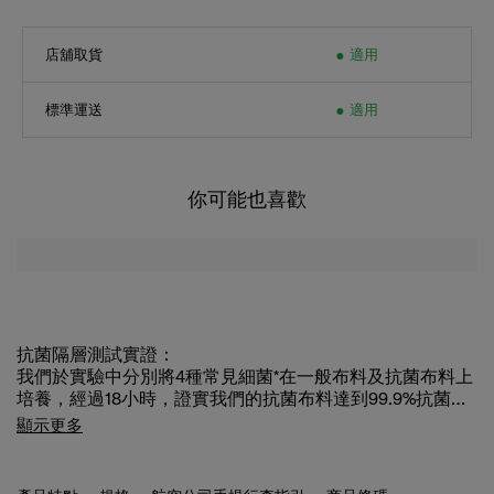
店舖取貨
適用
標準運送
適用
你可能也喜歡
抗菌隔層測試實證：
我們於實驗中分別將4種常見細菌*在一般布料及抗菌布料上
培養，經過18小時，證實我們的抗菌布料達到99.9%抗菌及
抑壓細菌增生* 。圖片中分別展示出我們的抗菌布料和一般
顯示更多
布料測試後的細菌*數量。測試標準根據國際ISO20743:
2013 抗菌紡織品測試認證。此產品只就4種常見細菌*進行
實驗，並不包括任何類型病毒測試。抗菌功能是指破壞或抑