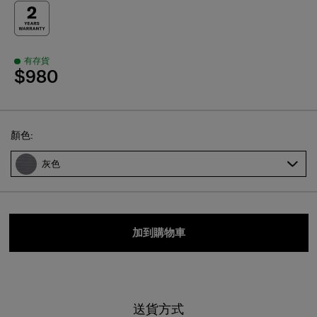
有存貨
$980
Select
顏色:
灰色
加到購物車
送貨方式