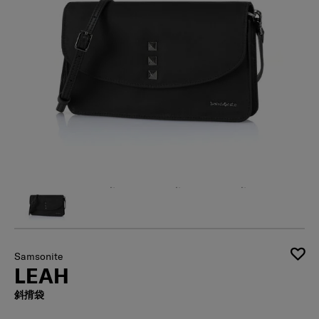
Samsonite
LEAH
斜揹袋