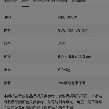
規格
SKU
HB8*09001
物料
95% 尼龍, 5% 皮革
顏色
黑色
尺寸
9.0 x 16.5 x 23.0
cm
重量
0.34
kg
保養
2年全球有限保養
本網站顯示的產品尺碼只供參考，實際尺碼可能不同。本網站
所載產品的顏色只供參考，並可能因為燈光、角度、閣下屏幕
之設定及其他原因而顯得與實物之顏色不同。