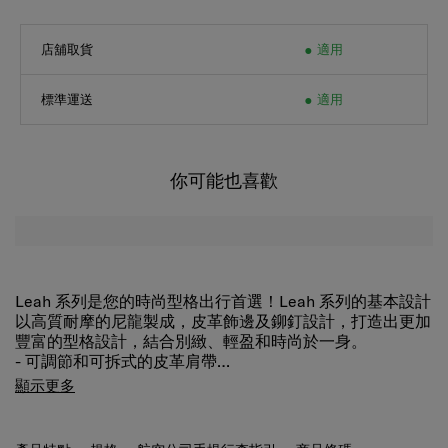
店舖取貨
適用
標準運送
適用
你可能也喜歡
Leah 系列是您的時尚型格出行首選！Leah 系列的基本設計
以高質耐摩的尼龍製成，皮革飾邊及鉚釘設計，打造出更加
豐富的型格設計，結合別緻、輕盈和時尚於一身。
- 可調節和可拆式的皮革肩帶
- 可當斜揹袋或手提包使用
顯示更多
- 向前掀蓋開合使用
- 拉鍊前袋方便存取小件
- 內裡設有八個放卡位
產品特點
規格
航空公司手提行李指引
商品條碼
- 長皮革拉手，方便握住