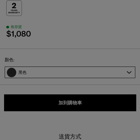
有存貨
$1,080
Select
顏色:
黑色
加到購物車
送貨方式