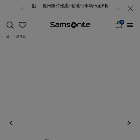
夏日限時優惠: 精選行李箱低至6折
0
袋
斜揹袋